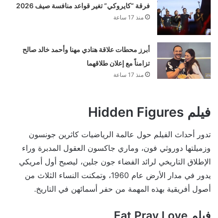
فرقة “كايروكي” تغير قواعد منافسة صيف 2026
منذ 17 ساعة
أبرز محطات علاقة هنادي مهنا وأحمد خالد صالح
تزامناً مع إعلان طلاقهما
منذ 17 ساعة
فيلم Hidden Figures
تدور أحداث الفيلم حول عالمة الرياضيات كاثرين جونسون
وزميلتها دوروثي فون، وماري جاكسون العقول المدبرة وراء
الإطلاق التاريخي لرائد الفضاء جون جلين، ليصبح أول أمريكي
يدور في مدار الأرض عام 1960، وتمكنت النساء الثلاث من
أصول أفريقية بهذه المهمة من حفر أسمائهن في التاريخ.
فيلم Eat Pray Love