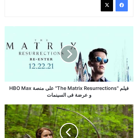
فيلم
"The
Matrix
Resurrections"
على
منصة
HBO
Max
و
عرضة
فيلم "The Matrix Resurrections" على منصة HBO Max
فى
و عرضة فى السينمات
السينمات
أشهر
البطولات
النسائية
فى
سينما