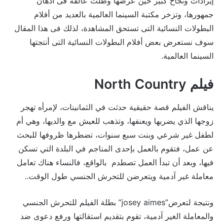
إيرادات ونجاح كبير حين عرضها وظلت عالقة فى أذهان
جمهورها، وتزخر مكتبة السينما العالمية بالعديد من أفلام
البطولات النسائية التى تستحق المشاهدة، لذلك فى هذا المقال
سوف نستعرض بعض أفلام البطولات النسائية التى أنتجتها
السينما العالمية.
فيلم North Country
يناقش الفيلم قصة حقيقية حدثت في الثمانينات، لإمرأه تهجر
زوجها الذي يضربها ويعنفها، وتذهب للعيش مع والديها، وهي أم
لطفل غير شرعي وبنت سبع سنوات، تضطرها ظروفها للبحث
عن عمل، فتقوم بالعمل بإحدى المناجم في البلدة التي تسكن
فيها، وبعد أن تبدأ العمل تصطدم بالواقع، فالنساء هناك تعامل
معاملة غير آدمية ويتعرضن للتحرش الجنسي طول الوقت..
ونتيجة لتعرض”josey aimes” بطلة الفيلم للتحرش الجنسي
والمعاملة الغير آدمية، تقوم بتقديم استقالتها ورفع دعوى ضد