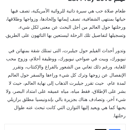
طعام صلاة حب هي سيرة ذاتية للروائية الأمريكية، تصف فيها
حياتها بمنتهى الشفافية، تصف إيمانها وإلحادها، وزواجها وطلاقها،
ورحلتها حول العالم من أجل البحث عن معنى لكل شيء،
وتسجيلها لتفاصيل تلك الرحلة ليستعين بها التائهون على الطريق.
وتدور أحداث الفيلم حول جيلبرت، التى تمتلك شقة بمنهاتن في
نيويورك، وبيت في ضواحي نيويورك، ووظيفة أحلام، وزوج محب
للغاية، ورغم ذلك تعاني من الشعور بالفراغ والإكتئاب، وتقرر
الإنفصال عن زوجها وترك كل شيء وراءها والسفر حول العالم
لمدة عام، حيث تقرر جيلبرت الذهاب إلى نهاية العالم، حيث لا
بشر على الإطلاق، فقط مياه، مياه عميقه على امتداد البصر، ولا
شيء آخر، وتصادف هناك بجزيرة بالي بإندونيسيا مطلق برازيلي
يحبها كما هي ويعيد إليها التوازن التي كانت تبحث عنه طوال
رحلتها.