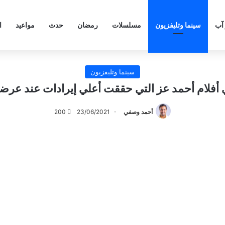
 آب
سينما وتليفزيون
مسلسلات
رمضان
حدث
مواعيد
ا
سينما وتليفزيون
أفلام أحمد عز التي حققت أعلي إيرادات عند عرضها
أحمد وصفي
23/06/2021
200