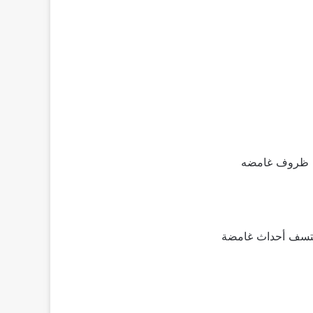
في ظروف غامضه
يكتسف أحداث غامضة