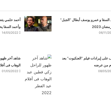
 السقا و عمرو يوسف أبطال “الجبل”
أحمد حلمي يتصدر
ان 2023
وأحمد السقا يحت
14/05/2022
06/11/2
على إيرادات فيلم “العنكبوت” بعد
شاهد آخر ظهور
الوهاب فى أفلام ع
01/05/2022
08/05/2