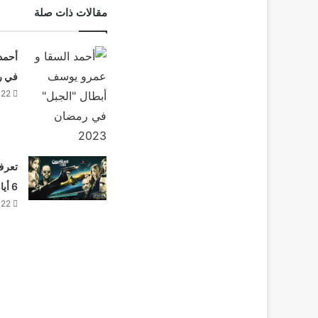
مقالات ذات صلة
أحمد
في رمض
022
تعرف 
6 أيام من عرضه
022