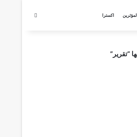
بحث عن
لمؤثرين
اكسترا
 “تقرير”