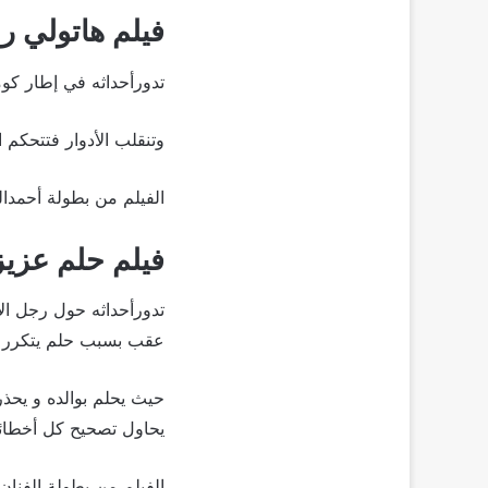
فيلم هاتولي راج
تدورأحداثه في إطار كو
وتنقلب الأدوار فتتحكم
الفيلم من بطولة أحمدال
فيلم حلم عزيز م
تدورأحداثه حول رجل ال
عقب بسبب حلم يتكرر ي
حيث يحلم بوالده و يحذر
يحاول تصحيح كل أخطائه
الفيلم من بطولة الفنان