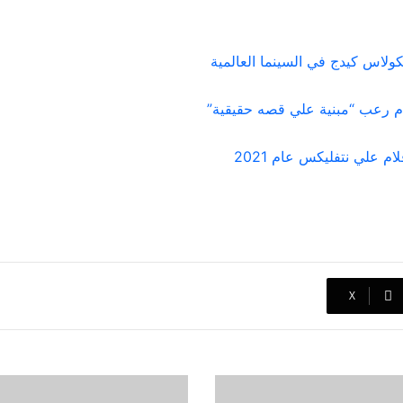
ولاس كيدج في السينما العالمية
‫X
أفلام
ميغ