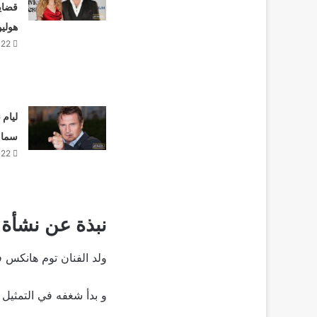
قضايا
هوليو
022
ليام 
سماء 
022
نبذة عن نشأة 
ولد الفنان توم هانكس في 9 من يوليو عام 1956 في ولاية كونكورد بولايه 
و بدأ شغفه في التمثيل