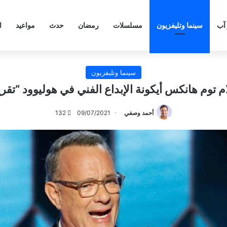
 آب
سينما وتليفزيون
مسلسلات
رمضان
حدث
مواعيد
ا
سينما وتليفزيون
ام توم هانكس أيكونة الإبداع الفني في هوليوود “تقري
أحمد وصفي
09/07/2021
132