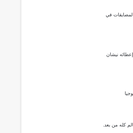
المضايقات في
تكريمة و إعطائه نيشان
جيا
م كله من بعد.