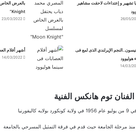
 تشهير و إعتداءات لاحقت مشاهير
ود
Knight”
23/03/2022
26/05/2
نيسون..النجم الإيرلندي الذى لمع فى
أشهر أفلام الع
14/03/2022
هوليوود
14/03/2
الفنان توم هانكس الفنية
كاليفورنيا
 منذ مرحلة الجامعة حيث قدم في فرقة التمثيل المسرحي بالجامعة