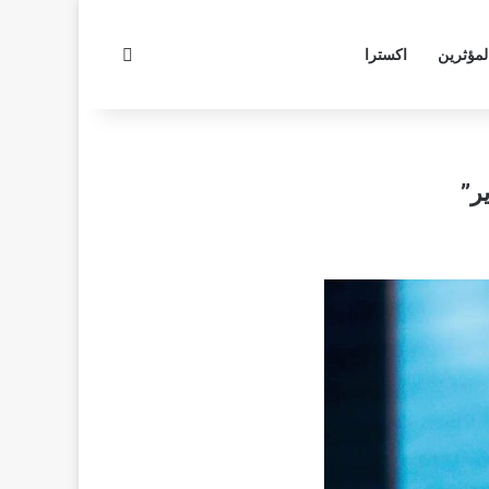
بحث عن
لمؤثرين
اكسترا
ر”