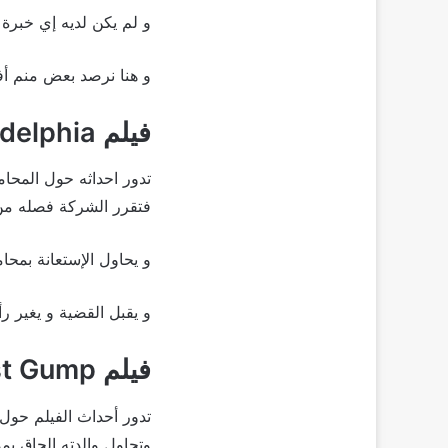
و لم يكن لديه إي خبرة 
و هنا نرصد بعض منم أف
فيلم Philadelphia
تدور احداثه حول المحا
فتقرر الشركة فصله من 
و يحاول الإستعانة بمح
و يقبل القضية و يغير 
فيلم Forrest Gump
تدور أحداث الفيلم حو
وتحاول والدته إلحاق بم