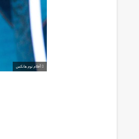
أفلام توم هانكس