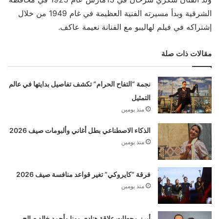
الشرقية وبدأ مسيرته الفنية العظيمة في غام 1949 من خلال
إشتراكه في فيلم لهاليبو مع الفنانة نعيمة عاكف.
مقالات ذات صلة
نجمة “التفاح الحرام” تكشف تفاصيل بدايتها في عالم
التمثيل
منذ يومين
الذكاء الاصطناعي بطل أغاني وألبومات صيف 2026
منذ يومين
فرقة “كايروكي” تغير قواعد منافسة صيف 2026
منذ يومين
أبرز محطات علاقة هنادي مهنا وأحمد خالد صالح