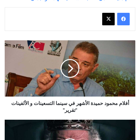
أفلام
محمود
حميدة
الأشهر
في
سينما
التسعينات
و
الألفينات
"تقرير"
أفلام محمود حميدة الأشهر في سينما التسعينات و الألفينات
"تقرير"
أهم
3
أفلام