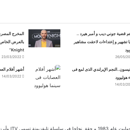
م قضية جوني ديب و أمبر هيرد ..
المخرج المصري
 تشهير و إعتداءات لاحقت مشاهير
ود
Knight”
23/03/2022
26/05/2
نيسون..النجم الإيرلندي الذى لمع فى
أشهر أفلام الع
14/03/2022
هوليوود
14/03/2
تسمي ITV وأبرز أدواره السينمائية