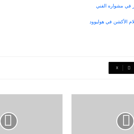
ر في مشواره الفني
ام الأكشن في هوليوود
‫X
أفلام
كيفين
هارت
الكوميدية
التي
حققت