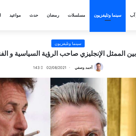
 آب
سينما وتليفزيون
مسلسلات
رمضان
حدث
مواعيد
ا
سينما وتليفزيون
ين الممثل الإنجليزي صاحب الرؤية السياسية و الفن
أحمد وصفي
02/08/2021
143