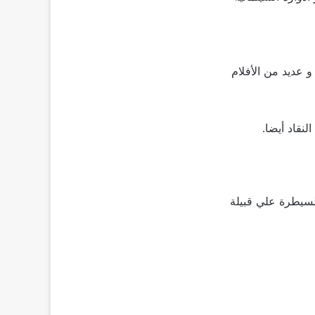
 قدم دور هام في فيلم جيمس بوند عام 1995 يسمي Golden Eye و شارك في فيلم Troy و عديد من الأفلام
نقاد أيضا.
سيطرة علي قبيلة