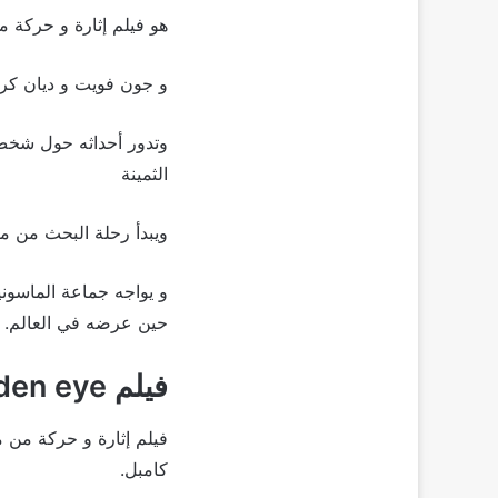
هو فيلم إثارة و حركة مميز من إنتاج عام 2004 و شاركه البط
و جون فويت و ديان كرو
وتدور أحداثه حول شخص
الثمينة
ويبدأ رحلة البحث من مص
حين عرضه في العالم.
فيلم Golden eye
فيلم إثارة و حركة من 
كامبل.