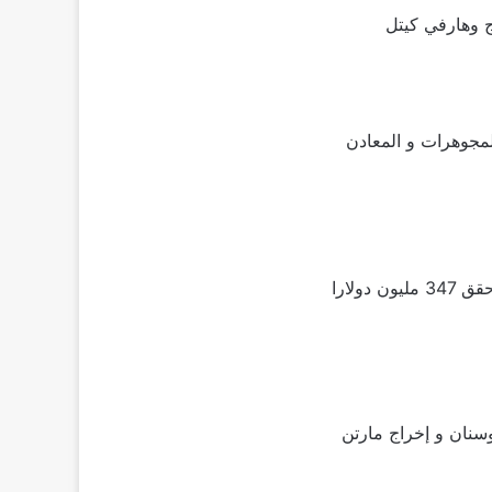
مجوهرات و المعادن
و يواجه جماعة الماسونية العالمية التي اخفت هذا الكنز لسنوات و حقق الفيلم نجاحا كبيرا و حقق 347 مليون دولارا
سنان و إخراج مارتن