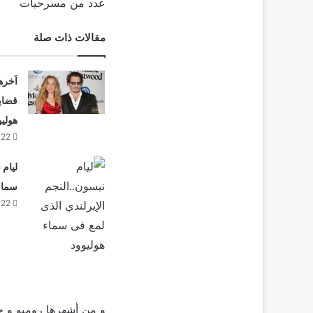
عدد من مسرحيات
مقالات ذات صلة
اَخره
قضايا
هوليو
022
ليام 
سماء 
022
و من أشهرها روميو و جوليت عام 1983 و حقق نجاحا في سلسلة تليفزيونة 