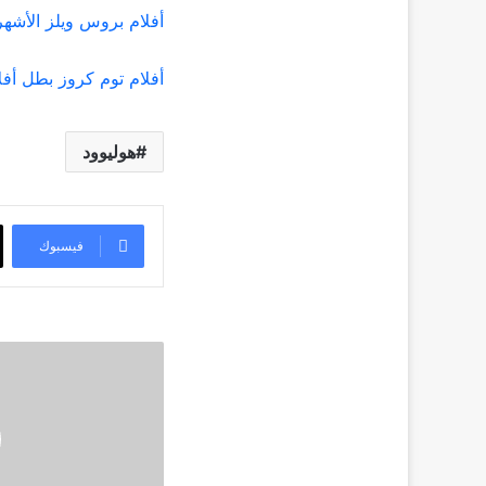
أفلام بروس ويلز الأشه
أفلام توم كروز بطل أفل
هوليوود
فيسبوك
أفلام
روبن
ويليامز
الضاحك
الذي
أفجع