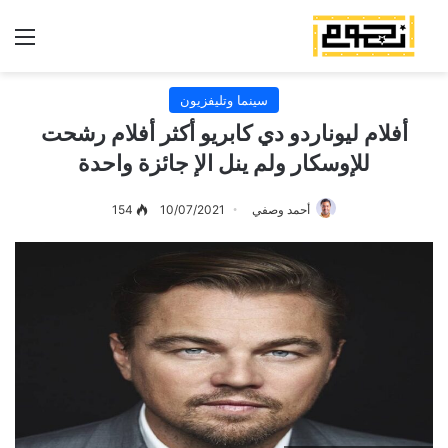
الق
سينما وتليفزيون
أفلام ليوناردو دي كابريو أكثر أفلام رشحت
للإوسكار ولم ينل الإ جائزة واحدة
أحمد وصفي
10/07/2021
154