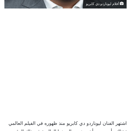
أفلام ليوناردو دي كابريو
اشتهر الفنان ليوناردو دي كابريو منذ ظهوره في الفيلم العالمي