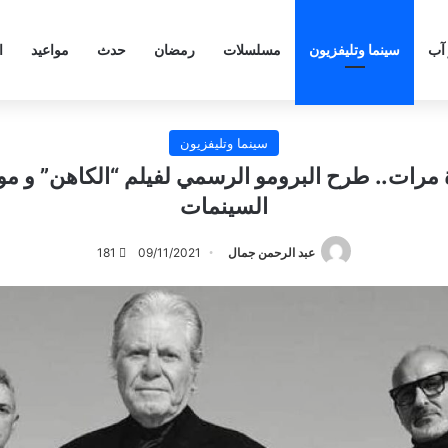
 آب
سينما وتليفزيون
مسلسلات
رمضان
حدث
مواعيد
ا
سينما وتليفزيون
ة مرات.. طرح البرومو الرسمي لفيلم “الكاهن” و 
السينمات
عبد الرحمن جمال
09/11/2021
181