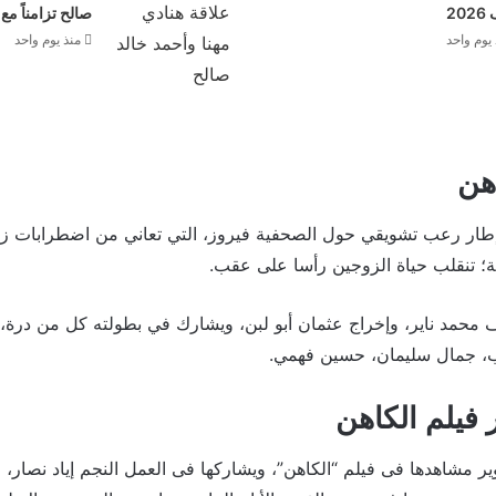
20
صالح تزامناً مع
يوم واحد
منذ يوم واحد
هن
إطار رعب تشويقي حول الصحفية فيروز، التي تعاني من اضطرابات زو
؛ تنقلب حياة الزوجين رأسا على عقب.
ف محمد ناير، وإخراج عثمان أبو لبن، ويشارك في بطولته كل من درة، 
ب، جمال سليمان، حسين فهمي.
فيلم الكاهن
ر مشاهدها فى فيلم “الكاهن”، ويشاركها فى العمل النجم إياد نصار،