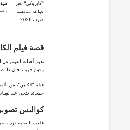
صيف 26
منذ 
قصة فيلم الكا
تدور أحداث الفيلم في 
وقوع جريمة قتل غامضة
فيلم “الكاهن”، من تألي
حميدة، فتحي عبدالوها
كواليس تصوير 
قامت النجمة درة بتصوي