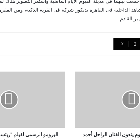
عت بينهما فى مدينة الفيوم الأيام الماضية واستمر التصوير هناك ل
هد الداخلية فى القاهرة بديكور شركة فى القرية الذكية، ومن المقر
ر القادم.
‫X
البرومو
الرسمى
لفيلم
"ريتسا"
وموعد
عرضه
فى
السينمات
وم ينعون الفنان الراحل أحمد
البرومو الرسمى لفيلم "ريت