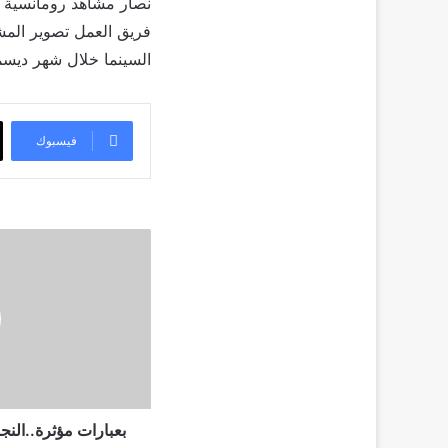
نصار مشاهد رومانسية جم
فريق العمل تصوير المشا
السينما خلال شهر ديسمب
فيسبوك
بعبارات
مؤثرة..النجوم
ينعون
الفنان
الراحل
أحمد
خليل
بعبارات مؤثرة..النج