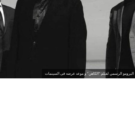
 البرومو الرسمي لفيلم "الكاهن" و موعد عرضه فى السينمات