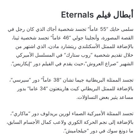
أبطال فيلم Eternals
سلمى حايك “55 عاماً” تجسد شخصية أجاك الذي كان رجل في
القصة المصورة، وأنجلينا جولي “46 عاماً” تجسد شخصية ثينا،
بالإضافة للممثل الأسكتلندي ريتشارد مادن، الذي اشتهر من
خلال تقديم شخصية “روب ستارك” في المسلسل الأميركي
الشهير “صراع العروش”،حيث يقدم في الفيلم دور “إيكاريس”.
تجسد الممثلة البريطانية جيما تشان “38 عاماً” دور “سيرسي”،
بالإضافة للممثل البريطاني كيت هارينغتون “34 عاما” بدور
مساعد يثير بعض التساؤلات.
تجسد الممثلة الأميركية الصماء لورين بريدلوف دور “ماكاري”،
بالإضافة إلى نجم الحركة الكوري ولاعب كمال الأجسام السابق،
ما دونغ سوك في دور “جيلجاميش”.