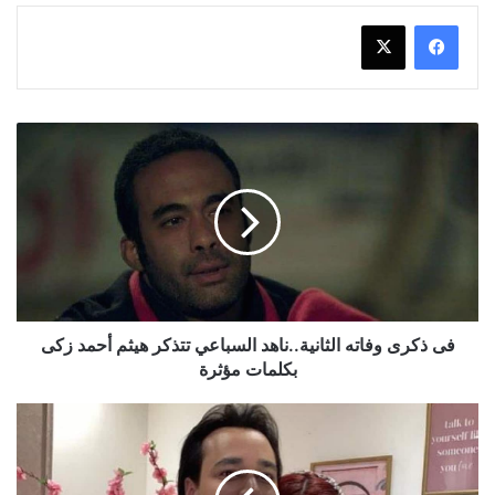
فى
ذكرى
وفاته
الثانية..ناهد
السباعي
تتذكر
هيثم
أحمد
زكى
بكلمات
فى ذكرى وفاته الثانية..ناهد السباعي تتذكر هيثم أحمد زكى
مؤثرة
بكلمات مؤثرة
انفصال
منة
عرفة
عن