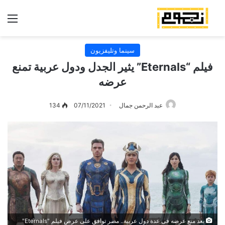
الق
سينما وتليفزيون
فيلم “Eternals” يثير الجدل ودول عربية تمنع
عرضه
عبد الرحمن جمال
07/11/2021
134
بعد منع عرضه فى عدة دول عربية.. مصر توافق على عرض فيلم "Eternals"