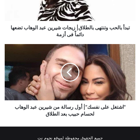
شيرين
عبد
الوهاب
تضعها
دائماً
تبدأ بالحب وتنتهى بالطلاق| زيجات شيرين عبد الوهاب تضعها
فى
دائماً فى أزمة
أزمة
"اشتغل
على
نفسك"|
أول
رسالة
من
شيرين
عبد
الوهاب
لحسام
"اشتغل على نفسك"| أول رسالة من شيرين عبد الوهاب
حبيب
لحسام حبيب بعد الطلاق
بعد
الطلاق
جميع الحقوق محفوظة لموقع نجوم نت