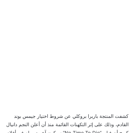
كشفت المنتجة باربرا بروكلي عن شروط اختيار جيمس بوند
القادم، وذلك على إثر التكهنات القائمة منذ أن أعلن النجم دانيال
كريج أن فيلم “No Time To Die” سيكون آخر دور له في أفلام