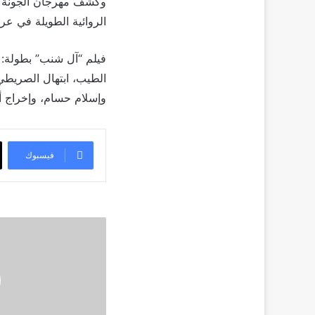
وكشف مهرجان الجونة ال
الروائية الطويلة في عر
فيلم “آل شنب” بطولة: 
الطيب، ابتهال الصريطي
وإسلام حسام، وإخراج أي
فيسبوك
اليكم
قائمة
مسرحيات
موسم
الرياض
في
شهر