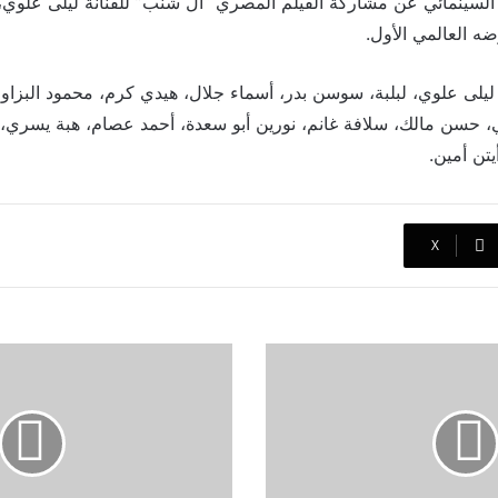
سينمائي عن مشاركة الفيلم المصري “آل شنب” للفنانة ليلى علوي، ب
ضه العالمي الأول.
ليلى علوي، لبلبة، سوسن بدر، أسماء جلال، هيدي كرم، محمود البزا
، حسن مالك، سلافة غانم، نورين أبو سعدة، أحمد عصام، هبة يسري،
تن أمين.
‫X
مشاهير
تصدروا
محرك
البحث
جوجل
"Google"
في