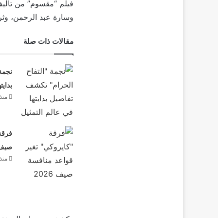
فيلم “مقسوم” من تأليف
وسارة عبد الرحمن، وثرا
مقالات ذات صلة
نجمة
بدايت
منذ
فرقة 
صيف 26
منذ