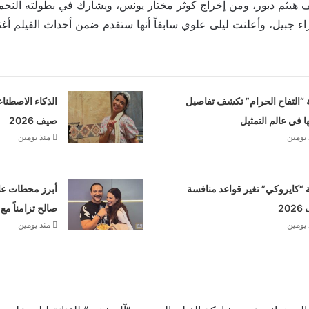
 هيثم دبور، ومن إخراج كوثر مختار يونس، ويشارك في بطولته النجم
ء جبيل، وأعلنت ليلى علوي سابقاً أنها ستقدم ضمن أحداث الفيلم أغني
 “التفاح الحرام” تكشف تفاصيل
الذكاء الاصطنا
ها في عالم التمثيل
صيف 2026
 يومين
منذ يومين
“كايروكي” تغير قواعد منافسة
أبرز محطات علا
20
صالح تزامناً مع
 يومين
منذ يومين