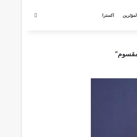
بحث عن
لمؤثرين
اكسترا
“مقسوم”