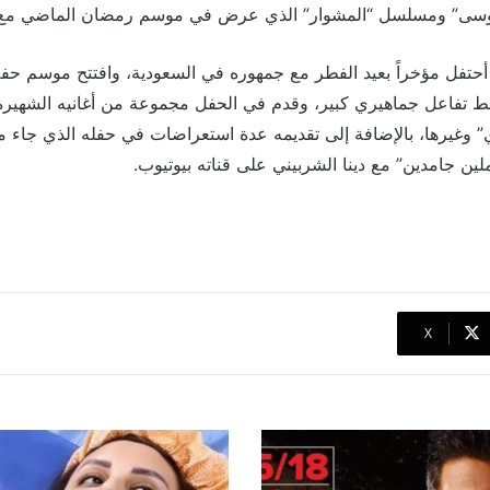
ى” ومسلسل “المشوار” الذي عرض في موسم رمضان الماضي مع الفن
تفاعل جماهيري كبير، وقدم في الحفل مجموعة من أغانيه الشهيرة وم
ر 1″ و”انساي” وغيرها، بالإضافة إلى تقديمه عدة استعراضات في حفله الذي جا
لين جامدين” مع دينا الشربيني على قناته بيوتيوب.
‫X
بعد
تألقها
في