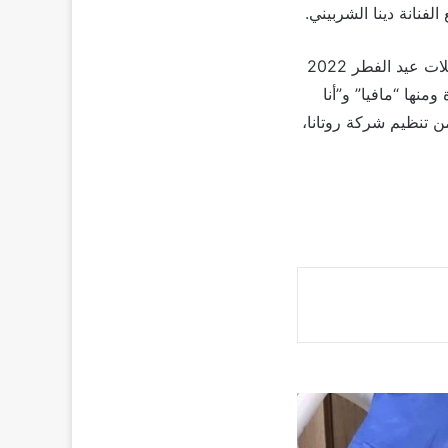
انة دينا الشربيني.
وكان محمد رمضان قد أحتفل مؤخراً بعيد الفطر مع جمهوره في السعودية، وافتتح موسم حفلات عيد الفطر 2022
نها “مافيا” و”أنا
ء من تنظيم شركة روتانا،