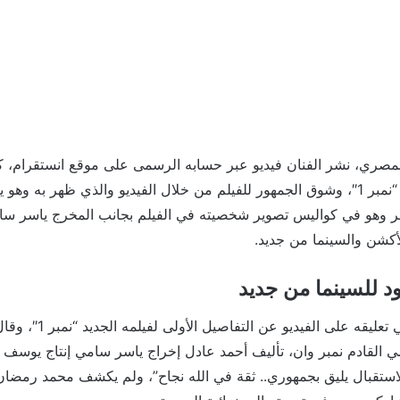
لمصري، نشر الفنان فيديو عبر حسابه الرسمى على موقع انستقرام، 
العمل في فيلمه الجديد “نمبر 1″، وشوق الجمهور للفيلم من خلال الفيديو والذي ظهر 
ر وهو في كواليس تصوير شخصيته في الفيلم بجانب المخرج ياسر سام
أكشن والسينما من جديد.
 للسينما من جديد
كشف محمد رمضان في تعليقه عل
يلمي القادم نمبر وان، تأليف أحمد عادل إخراج ياسر سامي إنتاج يوسف
استقبال يليق بجمهوري.. ثقة في الله نجاح”، ولم يكشف محمد رمضا