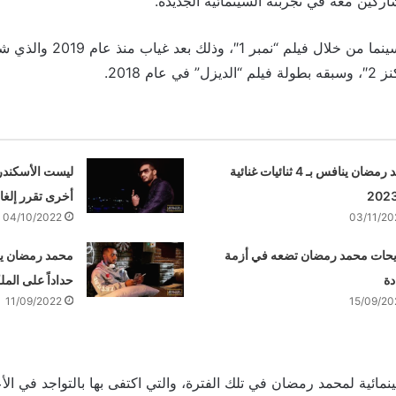
اركين معه في تجربته السينمائية الجديدة.
ويعود محمد رمضان للسينما من خلا
ام 2018.
محمد رمضان ينافس بـ 4 ثنائيات غنائية
ليست الأسكندري
أخرى تقرر إلغ
04/10/2022
03/11/20
حات محمد رمضان تضعه في أزمة
محمد رمضان يؤ
دة
حداداً على المل
11/09/2022
15/09/20
ائية لمحمد رمضان في تلك الفترة، والتي اكتفى بها بالتواجد في الأع