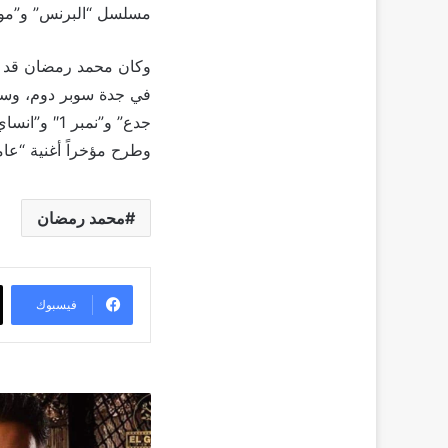
مسلسل “البرنس” و”موس
في جدة سوبر دوم، وسط 
جدع” و”نمب
وطرح مؤخراً أغنية “عام
محمد رمضان
فيسبوك
إلغاء
العرض
الخاص