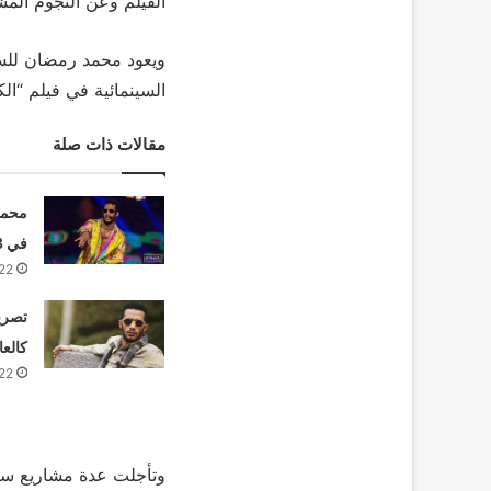
الفيلم وعن النجوم المش
السينمائية في فيلم “الكنز 2″، وسبقه بطولة فيلم “الديزل” في ع
مقالات ذات صلة
في 2023
22
تصري
كالعا
22
وتأجلت عدة مشاريع سينم