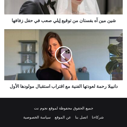
إيلي
صعب
في
حفل
شين مين آه بفستان من توقيع إيلي صعب في حفل زفافها
زفافها
دانييلا
رحمة
لعودتها
الفنية
مع
اقتراب
استقبال
مولودها
الأول
دانييلا رحمة لعودتها الفنية مع اقتراب استقبال مولودها الأول
جميع الحقوق محفوظة لموقع نجوم نت
شركاءنا
اتصل بنا
عن الموقع
سياسة الخصوصية