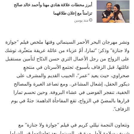
أبرز محطات علاقة هنادي مهنا وأحمد خالد صالح
تزامناً مع إعلان طلاقهما
منذ يومين
ونشر مهرجان البحر الأحمر السينمائي وقتها ملخص فيلم “جوازة
ولا جنازة” وذكر: “تمارا، أمّ عزباء من عائلة عريقة متعثّرة، توشك
على الزواج من رجل الأعمال الثري حسن الدبّاح لتأمين مستقبل
عائلتها. قبل الزفاف بأسبوع، تجتمع الأسرتان في منتجعٍ
صحراوي، حيث يعيد “عمر”، الحبيب القديم والمشرف على
ديكور الحفل، إشعال المشاعر.. ومع تصاعد الغيرة والمصالح
الخفية، تنفجر الفوضى في عشاء البروفة. وحين تحسم تمارا
قرارها بالمضيّ في الزواج، تقع المفاجأة الداهمة: جثةٌ في يوم
الزفاف”.
وتتعاون النجمة نيللي كريم في فيلم “جوازة ولا جنازة” مع
شريف سلامة لأول مرة في السينما، بعد تعاوناتهما في الدراما