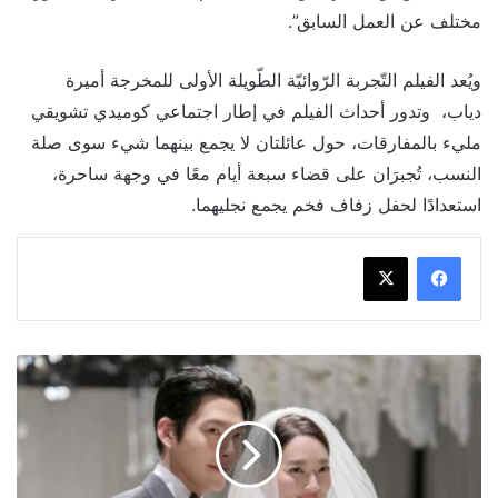
مختلف عن العمل السابق”.
ويُعد الفيلم التّجربة الرّوائيّة الطّويلة الأولى للمخرجة أميرة
دياب، وتدور أحداث الفيلم في إطار اجتماعي كوميدي تشويقي
مليء بالمفارقات، حول عائلتان لا يجمع بينهما شيء سوى صلة
النسب، تُجبرَان على قضاء سبعة أيام معًا في وجهة ساحرة،
استعدادًا لحفل زفاف فخم يجمع نجليهما.
شين
مين
آه
بفستان
من
توقيع