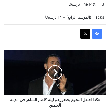
· The Pitt – 13 ترشيحًا
· Hacks (الموسم الرابع) – 14 ترشيحًا
هكذا
احتفل
النجوم
بحضورهم
ليلة
كاظم
الساهر
في
مدينة
العلمين
هكذا احتفل النجوم بحضورهم ليلة كاظم الساهر في مدينة
العلمين