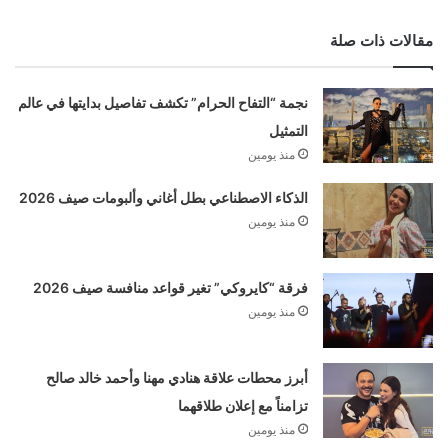
مقالات ذات صلة
نجمة “التفاح الحرام” تكشف تفاصيل بدايتها في عالم
التمثيل
منذ يومين
الذكاء الاصطناعي بطل أغاني وألبومات صيف 2026
منذ يومين
فرقة “كايروكي” تغير قواعد منافسة صيف 2026
منذ يومين
أبرز محطات علاقة هنادي مهنا وأحمد خالد صالح
تزامناً مع إعلان طلاقهما
منذ يومين