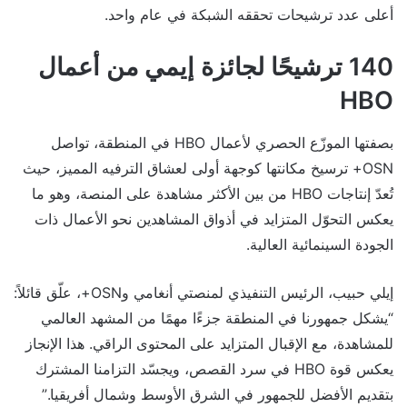
أعلى عدد ترشيحات تحققه الشبكة في عام واحد.
140 ترشيحًا لجائزة إيمي من أعمال
HBO
بصفتها الموزّع الحصري لأعمال HBO في المنطقة، تواصل
OSN+ ترسيخ مكانتها كوجهة أولى لعشاق الترفيه المميز، حيث
تُعدّ إنتاجات HBO من بين الأكثر مشاهدة على المنصة، وهو ما
يعكس التحوّل المتزايد في أذواق المشاهدين نحو الأعمال ذات
الجودة السينمائية العالية.
إيلي حبيب، الرئيس التنفيذي لمنصتي أنغامي وOSN+، علّق قائلاً:
“يشكل جمهورنا في المنطقة جزءًا مهمًا من المشهد العالمي
للمشاهدة، مع الإقبال المتزايد على المحتوى الراقي. هذا الإنجاز
يعكس قوة HBO في سرد القصص، ويجسّد التزامنا المشترك
بتقديم الأفضل للجمهور في الشرق الأوسط وشمال أفريقيا.”