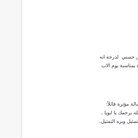
ن حسني لدرجة انه
 بمناسبة يوم الاب
مؤثرة قائلاً:
يرحمك يا ابويا ..
يل وبره التمثيل..