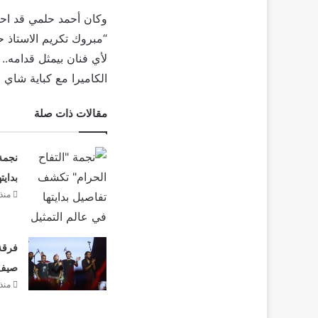
وكان أحمد حلمي قد احت
“مبروك تكريم الاستاذ
لأي فنان بيمثل قدامه..
الكاميرا مع كباية شاي 
مقالات ذات صلة
نجمة
بدايت
منذ 3 أيا
فرقة 
صيف 26
منذ 3 أيا