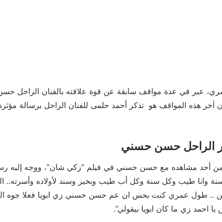
صري، عبر في عدة مواقف سابقة عن قوة علاقته بالفنان الراحل حس
كان اَخر هذه المواقف هو تذكر أحمد حلمى للفنان الراحل برسالة مؤثرة
ر الراحل حسن حسني
ن أحد مشاهده مع حسن حسني في فيلم “زكي شان”، ووجه إليه رسالة 
نة وانا طيب وكل سنة وكل أب طيب وبخير وسند لأولاده وأسرته.. الله 
 .. طول عمري كنت بحس ان عم حسن حسني زي ابويا فعلا جوه التمث
ا احمد زي ما كان ابويا بيقولي”.