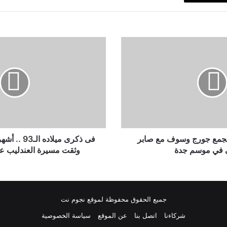
فى
ذكرى
ميلاده
الـ93
..
أشهر
الأعمال
الفنية
التى
وثقت
جمع جورج وسوف مع صابر
فى ذكرى ميلاد
مسيرة
ي في موسم جدة
وثقت مسيرة العندليب عب
العندليب
عبد
الحليم
حافظ
جميع الحقوق محفوظة لموقع نجوم نت
شركاءنا
اتصل بنا
عن الموقع
سياسة الخصوصية