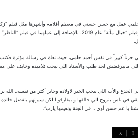
د حلمي عمل مع حسن حسني في معظم أفلامه وأشهرها مثل فيلم “زك
مجرماً” و”على جثتي” وفيلم “خيال مآتة” عام 2019، بالإضافة إلى عملهما في
ل.
زناً كبيراً فى نفس أحمد حلمى، حيث نعاة في رسالة مؤثرة فكتب:
اللي مابيرفضش لحد طلب والأستاذ اللي بيحب تلاميذه وخايف علي م
ي الجدع والأب اللي بيحب الخير لاولاده وجايز أكتر من نفسه.. الله ي
يقي في ناس بتروح للي خالقها و بيفارقونا لكن سيرتهم بتفضل خالده 
وحشنا يا عم حسن أوي .. في الجنة ونعيمها يارب”.
‫X