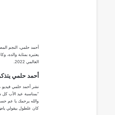
أحمد حلمي، النجم الم
يعتبره بمثابة والده، و
العالمي 2022.
أحمد حلمي يتذك
نشر أحمد حلمي فيديو م
“بمناسبة عيد الأب كل س
والله يرحمك يا عم حسن
كان علطول بيقولي ياض ي