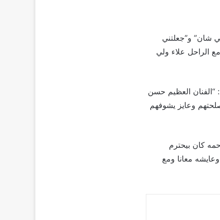
ي شان” و”جعلتني
 فيلم “الناظر” مع الراحل علاء ولي
 “الفنان العظيم حسن
صلحتهم وعايز يشوفهم
رحمه كان بيحترم
وعايشه معانا ومع