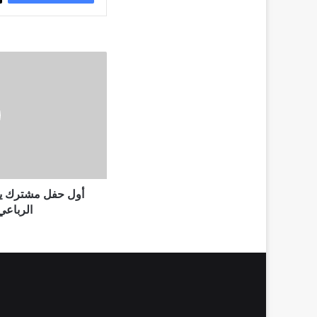
أول
حفل
مشترك
يجمع
جورج
وسوف
مع
صابر
الرباعي
في
أول حفل مشترك ي
موسم
الرباع
جدة