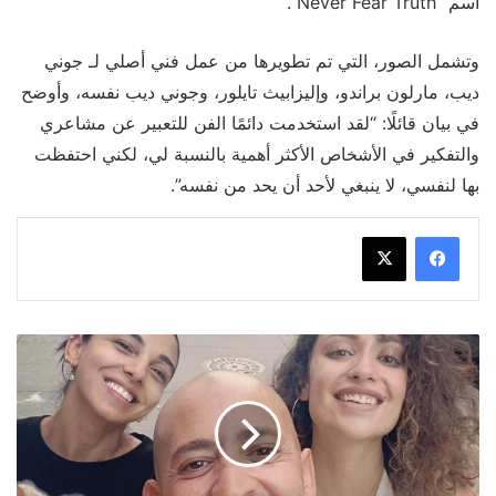
اسم “Never Fear Truth”.
وتشمل الصور، التي تم تطويرها من عمل فني أصلي لـ جوني
ديب، مارلون براندو، وإليزابيث تايلور، وجوني ديب نفسه، وأوضح
في بيان قائلًا: “لقد استخدمت دائمًا الفن للتعبير عن مشاعري
والتفكير في الأشخاص الأكثر أهمية بالنسبة لي، لكني احتفظت
بها لنفسي، لا ينبغي لأحد أن يحد من نفسه”.
شادي
ألفونس
يكشف
موعد
عرض
الموسم
الثالث