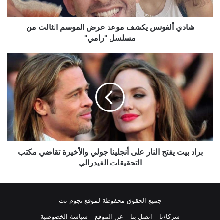
من
مسلسل
"رامي"
شادي ألفونس يكشف موعد عرض الموسم الثالث من
مسلسل "رامي"
براد
بيت
يفتح
النار
على
أنجلينا
جولي
والأخيرة
تقاضي
مكتب
براد بيت يفتح النار على أنجلينا جولي والأخيرة تقاضي مكتب
التحقيقات
التحقيقات الفيدرالي
الفيدرالي
جميع الحقوق محفوظة لموقع نجوم نت
شركاءنا
اتصل بنا
عن الموقع
سياسة الخصوصية