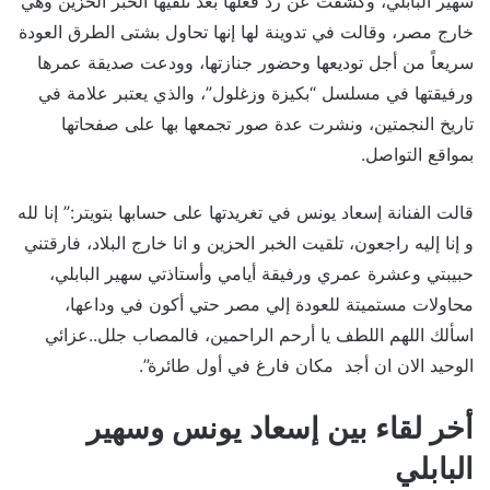
سهير البابلي، وكشفت عن رد فعلها بعد تلقيها الخبر الحزين وهي
خارج مصر، وقالت في تدوينة لها إنها تحاول بشتى الطرق العودة
سريعاً من أجل توديعها وحضور جنازتها، وودعت صديقة عمرها
ورفيقتها في مسلسل “بكيزة وزغلول”، والذي يعتبر علامة في
تاريخ النجمتين، ونشرت عدة صور تجمعها بها على صفحاتها
بمواقع التواصل.
قالت الفنانة إسعاد يونس في تغريدتها على حسابها بتويتر:” إنا لله
و إنا إليه راجعون، تلقيت الخبر الحزين و انا خارج البلاد، فارقتني
حبيبتي وعشرة عمري ورفيقة أيامي وأستاذتي سهير البابلي،
محاولات مستميتة للعودة إلي مصر حتي أكون في وداعها،
اسألك اللهم اللطف يا أرحم الراحمين، فالمصاب جلل..عزائي
الوحيد الان ان أجد مكان فارغ في أول طائرة”.
أخر لقاء بين إسعاد يونس وسهير
البابلي