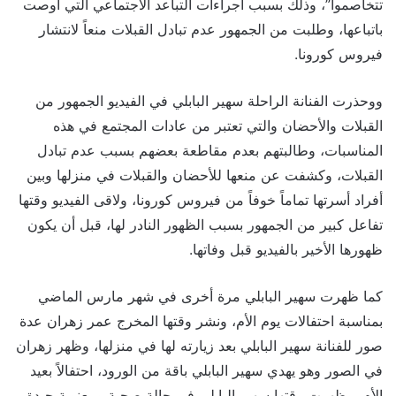
تتخاصموا”، وذلك بسبب اجراءات التباعد الاجتماعي التي أوصت
باتباعها، وطلبت من الجمهور عدم تبادل القبلات منعاً لانتشار
فيروس كورونا.
ووحذرت الفنانة الراحلة سهير البابلي في الفيديو الجمهور من
القبلات والأحضان والتي تعتبر من عادات المجتمع في هذه
المناسبات، وطالبتهم بعدم مقاطعة بعضهم بسبب عدم تبادل
القبلات، وكشفت عن منعها للأحضان والقبلات في منزلها وبين
أفراد أسرتها تماماً خوفاً من فيروس كورونا، ولاقى الفيديو وقتها
تفاعل كبير من الجمهور بسبب الظهور النادر لها، قبل أن يكون
ظهورها الأخير بالفيديو قبل وفاتها.
كما ظهرت سهير البابلي مرة أخرى في شهر مارس الماضي
بمناسبة احتفالات يوم الأم، ونشر وقتها المخرج عمر زهران عدة
صور للفنانة سهير البابلي بعد زيارته لها في منزلها، وظهر زهران
في الصور وهو يهدي سهير البابلي باقة من الورود، احتفالاً بعيد
الأم، وظهرت وقتها سهير البابلي في حالة صحية ومعنوية جيدة،