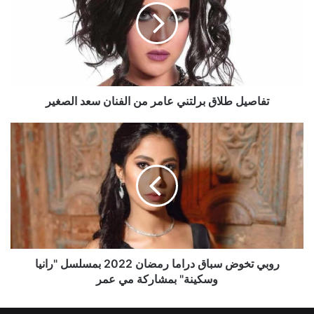
عامر
من
الفنان
سعد
الصغير
تفاصيل طلاق برلتني عامر من الفنان سعد الصغير
روبي
تخوض
سباق
دراما
رمضان
2022
بمسلسل
"رانيا
وسكينة"
بمشاركة
روبي تخوض سباق دراما رمضان 2022 بمسلسل "رانيا
مي
وسكينة" بمشاركة مي عمر
عمر