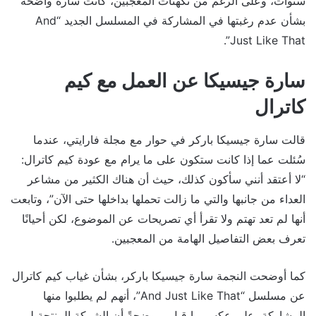
سنوات، وعلى الرغم من تكهنات المعجبين، كانت سارة واضحة
بشأن عدم رغبتها في المشاركة في المسلسل الجديد “And
Just Like That”.
سارة جيسيكا عن العمل مع كيم
كاترال
قالت سارة جيسيكا باركر في حوار مع مجلة فارايتي، عندما
سُئلت عما إذا كانت ستكون على ما يرام مع عودة كيم كاترال:
“لا أعتقد أنني سأكون كذلك، حيث أن هناك الكثير من مشاعر
العداء من جانبها والتي ما زالت تحملها بداخلها حتى الآن”، وتابعت
أنها لم تعد تهتم ولا تقرأ أي تصريحات عن الموضوع، لكن أحيانًا
تعرف بعض التفاصيل الهامة من المعجبين.
كما أوضحت النجمة سارة جيسيكا باركر، بشأن غياب كيم كاترال
عن مسلسل “And Just Like That”، أنهم لم يطلبوا منها
المشاركة، على عكس ما قيل، موضحةً أن الشركة المنتجة لم