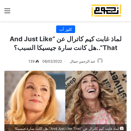
الق
كلوز آب
لماذ غابت كيم كاترال عن “And Just Like
That”..هل كانت سارة جيسيكا السبب؟
عبد الرحمن جمال
06/02/2022
139
لماذ غابت كيم كاترال عن "And Just Like That"..هل كانت سارة جيسيكا