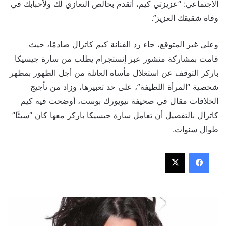
الاجتماعي: “عزيزتي كيم، أتقدم بخالص التعازي لك ولأحبابك في
وفاة شقيقك العزيز”.
وعلى غير المتوقع، جاء رد الفنانة كيم كاترال صادمًا، حيث
قامت بمشاركة منشور عبر إنستجرام يطلب من سارة جيسيكا
باركر التوقف عن استغلال مأساة العائلة من أجل الظهور بمظهر
شخصية “المرأة اللطيفة”، على حد تعبيرها، وزاد من تأجيج
الخلافات مقال في صحيفة نيويورك بوست، أوضحت فيه كيم
كاترال بالتفصيل أن تعامل سارة جيسيكا باركر معها كان “سيئًا”
طوال سنوات.
تفاصيل
طلاق
برلتني