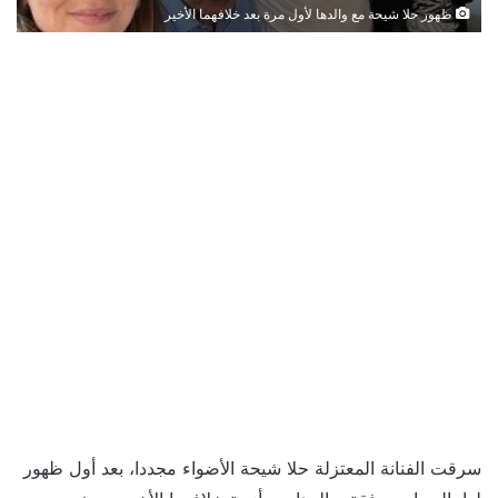
ظهور حلا شيحة مع والدها لأول مرة بعد خلافهما الأخير
سرقت الفنانة المعتزلة حلا شيحة الأضواء مجددا، بعد أول ظهور