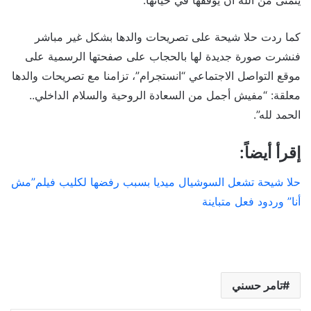
يتمنى من الله أن يوفقها في حياتها.
كما ردت حلا شيحة على تصريحات والدها بشكل غير مباشر
فنشرت صورة جديدة لها بالحجاب على صفحتها الرسمية على
موقع التواصل الاجتماعي “انستجرام”، تزامنا مع تصريحات والدها
معلقة: “مفيش أجمل من السعادة الروحية والسلام الداخلي..
الحمد لله”.
إقرأ أيضاً:
حلا شيحة تشعل السوشيال ميديا بسبب رفضها لكليب فيلم”مش
أنا” وردود فعل متباينة
تامر حسني