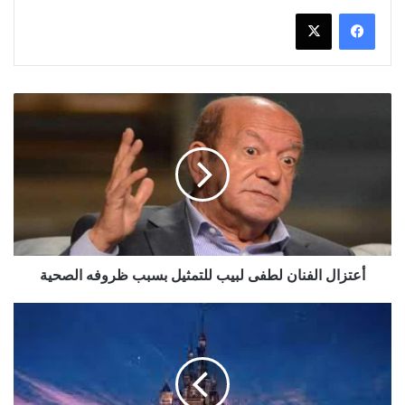
أعتزال
الفنان
لطفى
لبيب
للتمثيل
بسبب
ظروفه
الصحية
أعتزال الفنان لطفى لبيب للتمثيل بسبب ظروفه الصحية
حقيقة
تأجيل
ديزنى
"Disney"
لطرح