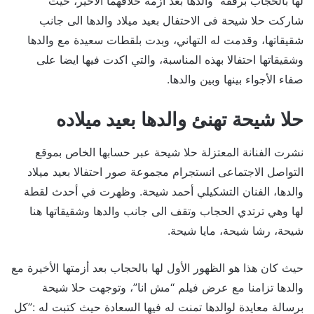
لها بالحجاب برفقة والدها بعد أزمة خلافهما الأخير، حيث
شاركت حلا شيحة فى الاحتفال بعيد ميلاد والدها الى جانب
شقيقاتها، وقدمت له التهاني، وبدت بلقطات سعيدة مع والدها
وشقيقاتها احتفالا بهذه المناسبة، والتي اكدت فيها ايضا على
صفاء الأجواء بينها وبين والدها.
حلا شيحة تهنئ والدها بعيد ميلاده
نشرت الفنانة المعتزلة حلا شيحة عبر حسابها الخاص بموقع
التواصل الاجتماعى انستجرام مجموعة صور احتفالا بعيد ميلاد
والدها، الفنان التشكيلي أحمد شيحة. وظهرت في أحدث لقطة
لها وهي ترتدي الحجاب وتقف الى جانب والدها وشقيقاتها هنا
شيحة، رشا شيحة، مايا شيحة.
حيث كان هذا هو الظهور الأول لها بالحجاب بعد أزمتها الأخيرة مع
والدها تزامنا مع عرض فيلم “مش انا”، وتوجهت حلا شيحة
برسالة معايدة لوالدها تمنت له فيها السعادة حيث كتبت له :”كل