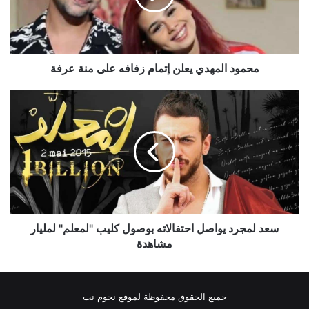
على
منة
عرفة
محمود المهدي يعلن إتمام زفافه على منة عرفة
سعد
لمجرد
يواصل
احتفالاته
بوصول
كليب
"لمعلم"
لمليار
مشاهدة
سعد لمجرد يواصل احتفالاته بوصول كليب "لمعلم" لمليار
مشاهدة
جميع الحقوق محفوظة لموقع نجوم نت