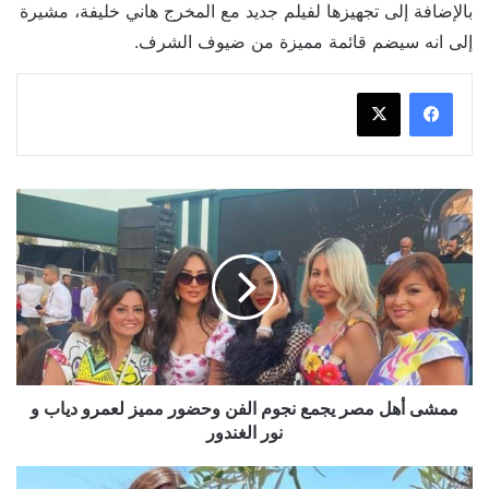
بالإضافة إلى تجهيزها لفيلم جديد مع المخرج هاني خليفة، مشيرة
إلى انه سيضم قائمة مميزة من ضيوف الشرف.
ممشى
أهل
مصر
يجمع
نجوم
الفن
وحضور
مميز
لعمرو
دياب
ممشى أهل مصر يجمع نجوم الفن وحضور مميز لعمرو دياب و
و
نور الغندور
نور
الغندور
درة