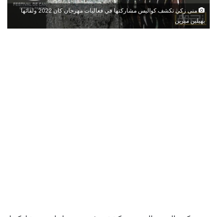
منى زكي تكشف كواليس مشاركتها في فعاليات مهرجان كان 2022 ولقائها
بهيلين ميرين