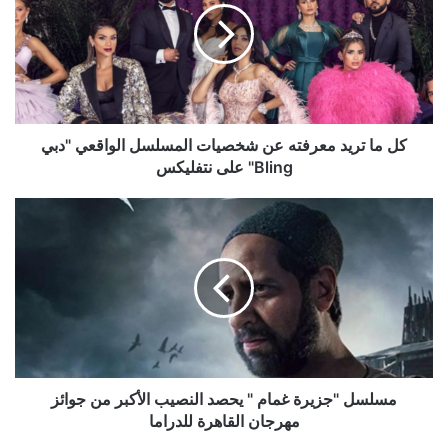
معرفته
عن
شخصيات
المسلسل
الواقعي
"دبي
Bling"
كل ما تريد معرفته عن شخصيات المسلسل الواقعي "دبي
على
Bling" على نتفليكس
نتفليكس
مسلسل
"جزيرة
غمام
"
يحصد
النصيب
الأكبر
من
جوائز
مهرجان
مسلسل "جزيرة غمام " يحصد النصيب الأكبر من جوائز
القاهرة
مهرجان القاهرة للدراما
للدراما