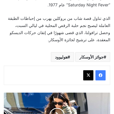
“Saturday Night Fever” عام 1977.
الذي تناول قصة شاب من بروكلين يهرب من إحباطات الطبقة
العاملة ليصبح نجم حلبة الرقص المحلية في ليالي السبت،
وحصل ترافولتا، الذي قضى شهورًا في إتقان حركات الديسكو
المعقدة، على ترشيح لجائزة الأوسكار.
جوائز الأوسكار
هوليوود
بعد
تصنيفها
ضمن
قائمة