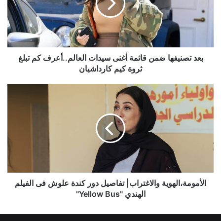
أغنى
سيدات
العالم..أعرف
كم
تبلغ
ثروة
بعد تصنيفها ضمن قائمة أغنى سيدات العالم..أعرف كم تبلغ
كيم
ثروة كيم كارداشيان
كارداشيان
الأمومة،الهوية
والاغتراب|
تفاصيل
دور
كندة
علوش
فى
الفيلم
الهندي
"Yellow
الأمومة،الهوية والاغتراب| تفاصيل دور كندة علوش فى الفيلم
Bus"
الهندي "Yellow Bus"