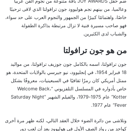
ضم حفل JOY AWARDS باقة متنوعة من نجوم الفن عربيا
وعالميا، من بينهم نجم هوليوود جون ترافولتا الذي لاقى ترحيبًا
خاصًا، واهتمامًا كبيرًا من الجمهور والنجوم العرب على حد سواء،
فهو صاحب مسيرة فنية لا تزال مرتبطة بذاكرة الطفولة
والشباب لدى الكثيرين.
من هو جون ترافولتا
جون ترافولتا، اسمه بالكامل جون جوزيف ترافولتا، من مواليد
18 فبراير 1954، في إنجليوود، نيو جيرسي بالولايات المتحدة، هو
ممثل أمريكي كان رمزًا ثقافيًا في السبعينيات، معروفًا بشكل
خاص بأدواره في المسلسل التلفزيوني “Welcome Back،
Kotter” عام 1975-1979، والفيلم الشهير “Saturday Night
Fever” عام 1977.
وتلاشى من دائرة الضوء خلال العقد التالي، لكنه ظهر مرة أخرى
كواحد من رواد الصف الأول في هوليوود بعد أن لعب دور