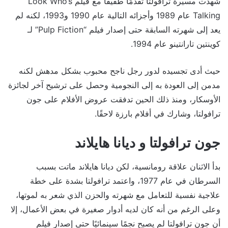
شهدت مسيرة ترافولتا تقدمًا طفيفًا مع فيلم Look Who’s
Talking عام 1989 وأجزائه التالية عام 1990 و1993، لكنه لم
يعد إلى شهرته السابقة حتى إصدار فيلم “Pulp Fiction” لـ
كوينتين تارانتينو عام 1994.
حيث أدى تجسيده لدور رجل ناجح محبوب بشكل مدهش لكنه
مدمن إلى العودة به إلى النجومية وحصل على ترشيح آخر لجائزة
الأوسكار، ومنذ ذلك الحين تدفقت عروض الأفلام على جون
ترافولتا، وشارك في أفلام بارزة لاحقًا.
جون ترافولتا و ديانا هايلاند
بدأ الاثنان علاقة رومانسية، لكن ديانا هايلاند ماتت بسبب
السرطان في عام 1977، واعتمد ترافولتا بشدة على خطة
علاجية نفسية للتعامل مع شهرته والحزن الذي شعر به لموتها،
وعلى الرغم من أنه كان لديه أدوار صغيرة في بعض الأعمال، إلا
أن جون ترافولتا لم يصبح نجمًا سينمائيًا حتى إصدار فيلم