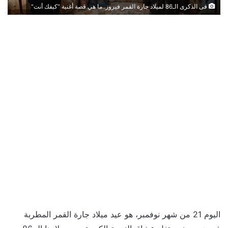
فى الذكرى الـ86 لميلاد جارة القمر فيروز..ما هي قصة أغنية "كيفك أنت"
اليوم 21 من شهر نوفمبر، هو عيد ميلاد جارة القمر المطربة