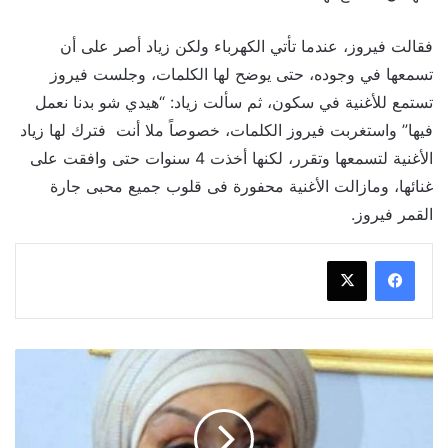
فقالت فيروز، عندما تأتي الكهرباء ولكن زياد أصر على أن
تسمعها في وجوده، حتى يوضح لها الكلمات، وجلست فيروز
تستمع للأغنية في سكون، ثم سألت زياد: “هيدي شو بدنا نعمل
فيها” واستغربت فيروز الكلمات، خصوصاً ملا أنت فترك لها زياد
الأغنية لتسمعها وتقرر، لكنها أخذت 4 سنوات حتى وافقت على
غنائها، ومازالت الأغنية محفورة فى قلوب جميع محبى جارة
القمر فيروز.
وفاة
الفنانة
القديرة
سهير
البابلي