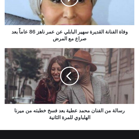
عن
عمر
ناهز
86
عاماً
وفاة الفنانة القديرة سهير البابلي عن عمر ناهز 86 عاماً بعد
بعد
صراع مع المرض
صراع
مع
رسالة
المرض
من
الفنان
محمد
عطية
بعد
فسخ
خطبته
من
ميرنا
رسالة من الفنان محمد عطية بعد فسخ خطبته من ميرنا
الهلباوي
الهلباوي للمرة الثانية
للمرة
الثانية