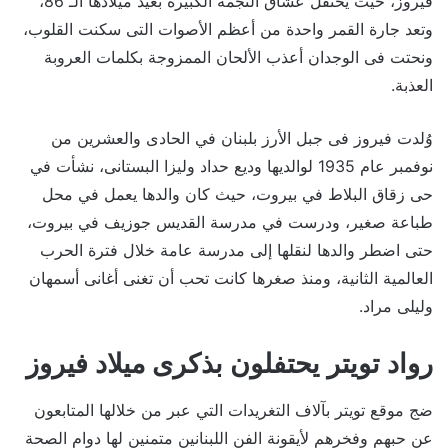
فيروز، حيث يحتفل عشاق النجمة الكبيرة بعيد ميلادها الـ 86،
وتعد جارة القمر واحدة من أعظم الأصوات التى سكنت القلوب،
ونحتت فى الوجدان أعذب الألحان الممزوجة بكلمات العروبة
العذبة.
وُلدت فيروز فى جبل الأرز بلبنان في الحادى والعشرين من
نوفمبر عام 1935 لوالديها وديع حداد وليزا البستانى، نشأت في
حى زقاق البلاط في بيروت، حيث كان والدها يعمل في محل
طباعة صغير، ودرست في مدرسة القديس جوزيف في بيروت،
حتى اضطر والدها لنقلها إلى مدرسة عامة خلال فترة الحرب
العالمية الثانية، ومنذ صغرها كانت تحب أن تغنى أغانى أسمهان
وليلى مراد.
رواد تويتر يحتفلون بذكرى ميلاد فيروز
ضج موقع تويتر بآلاف التغريدات التي عبر من خلالها المتابعون
عن حبهم وفخرهم لأيقونة الفن اللبنانين متمنين لها دوام الصحة