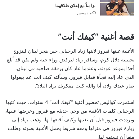
تزامناً مع إعلان طلاقهما
منذ يومين
قصة أغنية “كيفك أنت”
الأغنية غنتها فيروز لابنها زياد الرحبانى حين هجر لبنان ليتزوج
بحبيبته دلال كرم، وسافر زياد ليركض وراء حبه ولم يكن قد أبلغ
أحدًا بموعد عودته، وعندما عاد كان برفقة صاحبه في لبنان،
الذى عاد إليه فجأة فقابل فيروز، وسألته كيف انت عم بيقولوا
صار عندك ولاد، أنا والله كنت مفكرتك براة البلاد”.
استمرت كواليس تحضير أغنية “كيفك أنت” 4 سنوات، حيث كتبها
الرحباني كلمات الأغنية من وحي حديثه مع فيروز وعرضها عليها،
وترددت فيروز قبل أن تغنيها وكيف أقنعها بها، وذهب زياد إلى
زيارة فيروز في منزلها ومعه شريط يحمل الأغنية بصوته وطلب
منها أن تستمع لها.