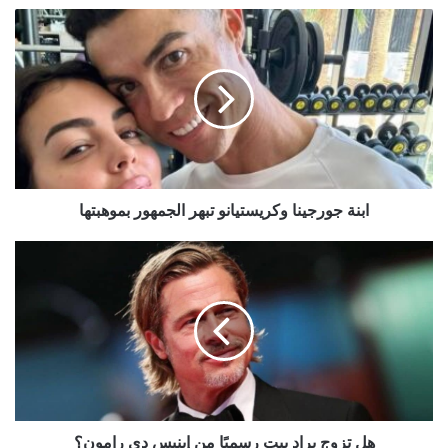
ابنة
جورجينا
وكريستيانو
تبهر
الجمهور
بموهبتها
ابنة جورجينا وكريستيانو تبهر الجمهور بموهبتها
هل
تزوج
براد
بيت
رسميًا
من
إينيس
دي
رامون؟
هل تزوج براد بيت رسميًا من إينيس دي رامون؟