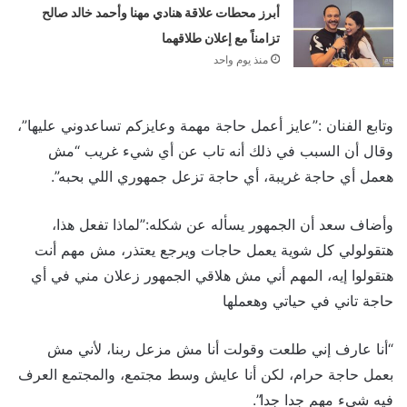
أبرز محطات علاقة هنادي مهنا وأحمد خالد صالح
تزامناً مع إعلان طلاقهما
منذ يوم واحد
وتابع الفنان :”عايز أعمل حاجة مهمة وعايزكم تساعدوني عليها”،
وقال أن السبب في ذلك أنه تاب عن أي شيء غريب “مش
هعمل أي حاجة غريبة، أي حاجة تزعل جمهوري اللي بحبه”.
وأضاف سعد أن الجمهور يسأله عن شكله:”لماذا تفعل هذا،
هتقولولي كل شوية يعمل حاجات ويرجع يعتذر، مش مهم أنت
هتقولوا إيه، المهم أني مش هلاقي الجمهور زعلان مني في أي
حاجة تاني في حياتي وهعملها
“أنا عارف إني طلعت وقولت أنا مش مزعل ربنا، لأني مش
بعمل حاجة حرام، لكن أنا عايش وسط مجتمع، والمجتمع العرف
فيه شيء مهم جدا جدا”.