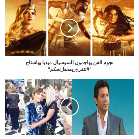
نجوم
الفن
يهاجمون
السوشيال
ميديا
بهاشتاج
"#نتفرج_بعدها_نحكم"
نجوم الفن يهاجمون السوشيال ميديا بهاشتاج
"#نتفرج_بعدها_نحكم"
هاني
شاكر
يحتفل
بإفتتاح
مجموعة
مطاعم
ابنه
شريف