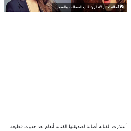
أصالة تعتذر لأنغام وتطلب المصالحه والسماح
أعتذرت الفنانه أصالة لصديقتها الفنانه أنغام بعد حدوث قطيعة