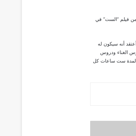
من فيلم “الست” في
عتقد أنه سيكون له
وس الغناء ودروس
ج لمدة ست ساعات كل