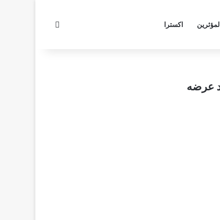
بحث عن
لمؤثرين
اكسترا
د عرضه