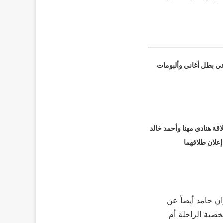
عي بطل أغاني وألبومات
قة هنادي مهنا وأحمد خالد
 إعلان طلاقهما
يو 2025، وكشف المخرج مروان حامد أيضاً عن
صية الراحلة أم