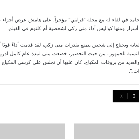
امد في لقاء له مع مجلة “فرايتي” مؤخراً، على هامش عرض أجزاء 
رار ومنها كواليس أداء منى زكي لشخصية أم كلثوم في الفيلم.
اية ويحتاج إلى شخص يتمتع بقدرات منى زكي، لقد قدمت أداءً قويًا أ
النسبة للجمهور.. من حيث التحضير، خضعت منى لمدة عام كامل لدر
والعديد من بروفات المكياج. كان عليها أن تجلس على كرسي المكيا
ت..”.
‫X
تفاصيل
وموعد