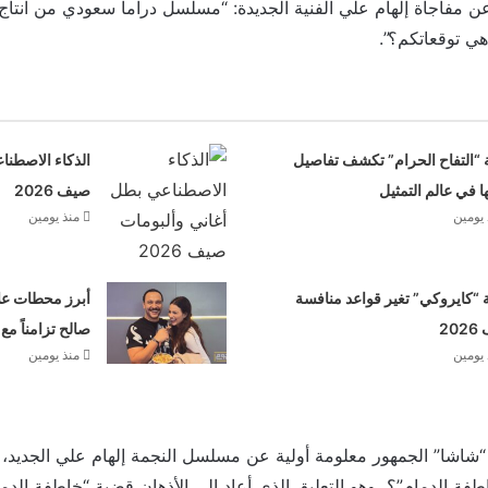
مفاجأة إلهام علي الفنية الجديدة: “مسلسل دراما سعودي من انتاج 
 هي توقعاتكم؟”.
 “التفاح الحرام” تكشف تفاصيل
الذكاء الاصطنا
ها في عالم التمثيل
صيف 2026
 يومين
منذ يومين
“كايروكي” تغير قواعد منافسة
أبرز محطات علا
20
صالح تزامناً مع
 يومين
منذ يومين
اشا” الجمهور معلومة أولية عن مسلسل النجمة إلهام علي الجديد، 
ة الدمام”؟، وهو التعليق الذي أعاد إلى الأذهان قضية “خاطفة الدم