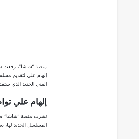
منصة “شاشا”، رفعت سق
إلهام علي لتقديم مسلس
الفني الجديد الذي ستقد
إلهام علي توا
نشرت منصة “شاشا” صورة
المسلسل الجديد لها، ب