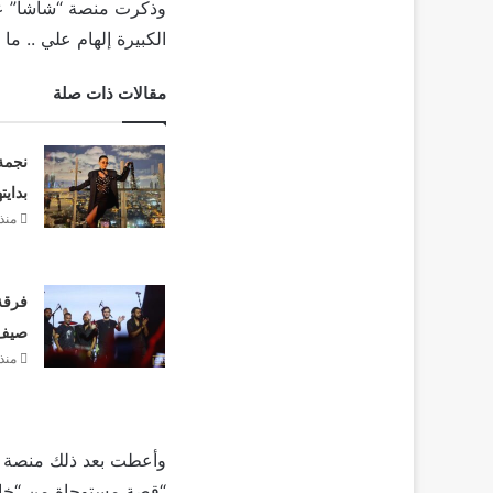
وذكرت منصة “شاشا” عن 
الكبيرة إلهام علي .. ما
مقالات ذات صلة
نجمة
بدايت
منذ
فرقة 
صيف 26
منذ
وأعطت بعد ذلك منصة “ش
“قصة مستوحاة من “خاطف