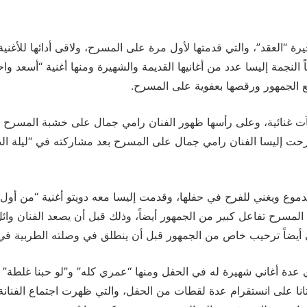
أخيرة “العقد”، والتي قدمتها لأول مرة على المسرح، ولاقى أدائها للأغن
 النجمة إليسا عدد من أغانيها القديمة والشهيرة ومنها أغنية “أسعد وا
 مع الجمهور ورقصها بعفوية على المسرح.
ت غنائية، وعلى رأسها ظهور الفنان رامي جمال على خشبة المسرح ب
مازحت إليسا الفنان رامي جمال على المسرح بعد مشاركته في “ليلة 
وع ويغني للفرح في حفلها، وقدمت إليسا معه دويتو أغنية “من أول دق
 المسرح تفاعل كبير من الجمهور أيضاً، وذلك قبل أن يصعد الفنان و
 أيضاً ترحيب خاص من الجمهور قبل أن ينطلق في وصلته الطربية في
عدة أغاني شهيرة له في الحفل ومنها “عمري كله” و”لو حبنا غلطة” و
 على انستقرام عدة لقطات من الحفل، والتي ظهرت اجتماع الفنانة 