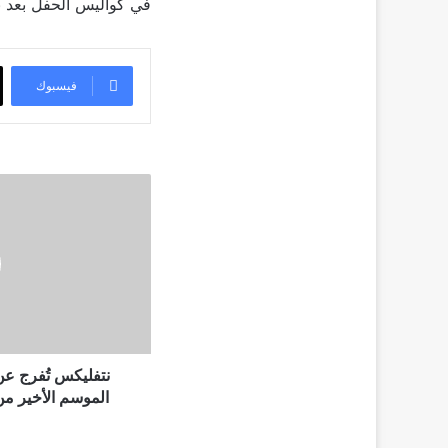
في كواليس الحفل بعد نه
فيسبوك
نتفليكس
تُفرج
عن
الدفعة
الأولى
من
حلقات
الموسم
الأخير
من
نتفليكس تُفرج عن
مسلسل
الموسم الأخير من مسلس
"The
Crown"