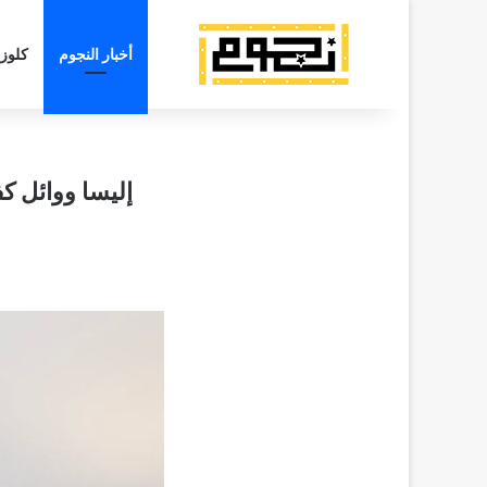
أخبار النجوم
كلوز
إليسا ووائل ك