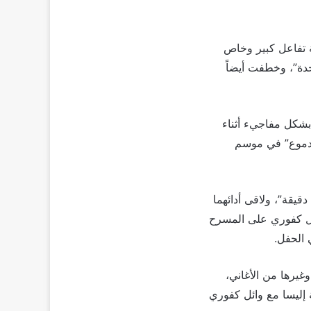
ية تفاعل كبير وخاص
حدة”، وخطفت أيضاً
شكل مفاجيء أثناء
الدموع” في موسم
يقة”، ولاقى أدائهما
ائل كفوري على المسرح
 الحفل.
غيرها من الأغاني،
إليسا مع وائل كفوري