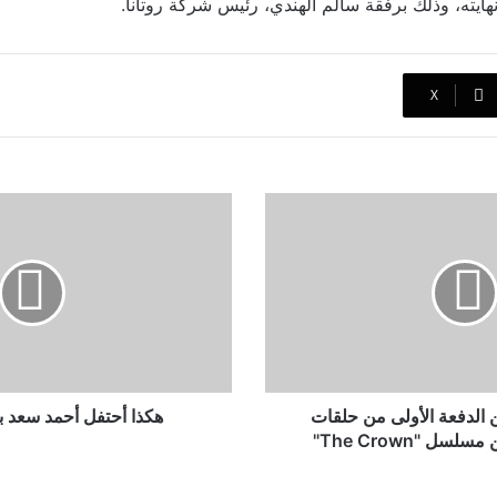
ايته، وذلك برفقة سالم الهندي، رئيس شركة روتانا.
‫X
هكذا
أحتفل
أحمد
سعد
بعيد
ميلاد
نجله
 الدفعة الأولى من حلقات
هكذا أحتفل أحمد سعد بع
ل "The Crown"