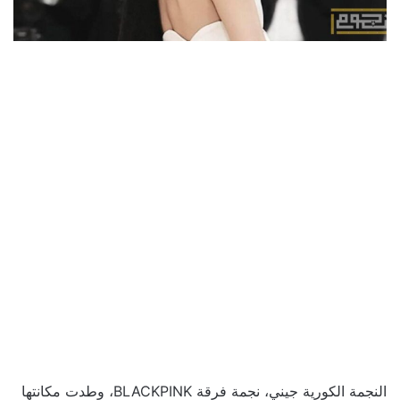
النجمة الكورية جيني، نجمة فرقة BLACKPINK، وطدت مكانتها