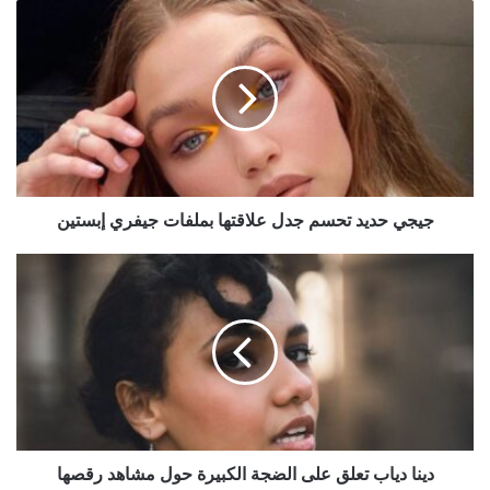
جيجي
حديد
تحسم
جدل
علاقتها
بملفات
جيفري
إبستين
جيجي حديد تحسم جدل علاقتها بملفات جيفري إبستين
دينا
دياب
تعلق
على
الضجة
الكبيرة
حول
مشاهد
رقصها
دينا دياب تعلق على الضجة الكبيرة حول مشاهد رقصها