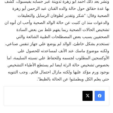
ونشر بعد ذلك أحمد أبو زهرة تدوينة عبر حسابه بفيسبوك، كشف
بها عدة حقائق حول حالة والده الفنان عبد الرحمن أبو زهرة
الصحية وقال: “شكر وتقدير لطوفان الرسايل والتعليقات
والدعوات منذ ان كتبت عن حالة الوالد الصحية وأحب ان أنوه ان
تشخيص الحالات الصحية ربما يفهم غلط من بعض السادة
الصحفيين بسبب بعض المصطلحات الطبية الشائعة والتي
تستخدم بشكل خاطئ، الوالد لم يوضع علي جهاز تنفس صناعي،
ولكنه موضوع ماسك عند الأنف لمساعدته للحصول على
الأوكسجين المطلوب لجسمه وللحفاظ علي نسبته السليمة، اما
بخصوص تشخيص حالة الرئة ايضا لم يستطع الأطباء التشخيص
بوجود ورم مؤكد عليها ولكنه مازال احتمال قائم.. وجب التنويه
حتي يعلم الكل ويطمئنوا عن الحالة بالظبط”.