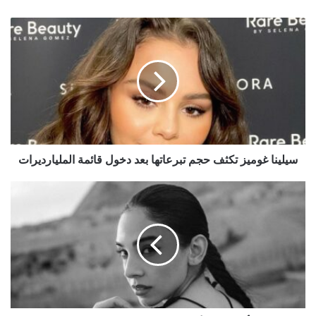
سيلينا
غوميز
تكثف
حجم
تبرعاتها
بعد
دخول
قائمة
المليارديرات
سيلينا غوميز تكثف حجم تبرعاتها بعد دخول قائمة المليارديرات
لماذا
لجأت
سلمى
أبو
ضيف
إلى
القضاء
بعد
إعلان