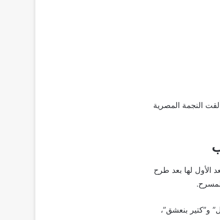
لقت النجمة المصرية
ب
د الأول لها بعد طرح
لمسرح.
ل” و”كتير بنعشق”،