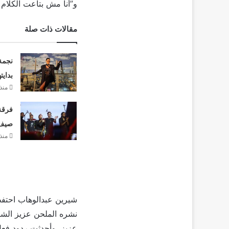
و”أنا مش بتاعت الكلام د
مقالات ذات صلة
نجمة
بدايت
منذ
فرقة 
صيف 26
منذ
شيرين عبدالوهاب احتف
نشره الملحن عزيز الشاف
عزيز، وأحدثت ردود ف