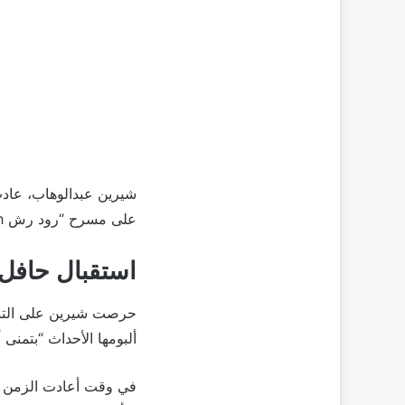
شيرين عبدالوهاب، عادت
على مسرح “رود رش Road Rush”، وقدمت مجموعة من أجمل أعمالها الغنائية.
استقبال حافل 
حرصت شيرين على التنوع 
ألبومها الأحداث “بتمنى
في وقت أعادت الزمن للو