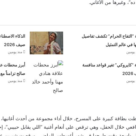
ه”، وغيرها من الأغاني.
 “التفاح الحرام” تكشف تفاصيل
الذكاء الاصطنا
ها في عالم التمثيل
صيف 2026
 يومين
منذ يومين
“كايروكي” تغير قواعد منافسة
أبرز محطات علا
20
صالح تزامناً مع
 يومين
منذ يومين
ظت بطاقة كبيرة على المسرح، خلال أداء مجموعة من أحدث أغانيها
عي خلال الحفل، وهي ترقص على أنغام أغنية “اللي يقابل حبيبي”، إحد
عل واسعة وقت طرحها في شهر أغسطس الماضي، ورقصت شيرين على 