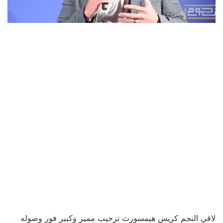
لاقي النجم كريس هيمسورث ترحيب مميز وكبير فور وصوله