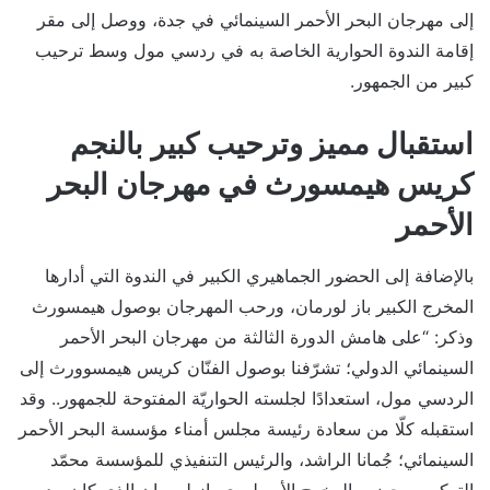
إلى مهرجان البحر الأحمر السينمائي في جدة، ووصل إلى مقر
إقامة الندوة الحوارية الخاصة به في ردسي مول وسط ترحيب
كبير من الجمهور.
استقبال مميز وترحيب كبير بالنجم
كريس هيمسورث في مهرجان البحر
الأحمر
بالإضافة إلى الحضور الجماهيري الكبير في الندوة التي أدارها
المخرج الكبير باز لورمان، ورحب المهرجان بوصول هيمسورث
وذكر: “على هامش الدورة الثالثة من مهرجان البحر الأحمر
السينمائي الدولي؛ تشرّفنا بوصول الفنّان كريس هيمسوورث إلى
الردسي مول، استعدادًا لجلسته الحواريّة المفتوحة للجمهور.. وقد
استقبله كلّا من سعادة رئيسة مجلس أمناء مؤسسة البحر الأحمر
السينمائي؛ جُمانا الراشد، والرئيس التنفيذي للمؤسسة محمّد
التركي، وبحضور المخرج الأسطوري باز لورمان الذي كان مدير