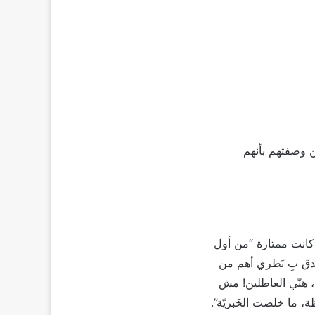
 وصفتهم بأنهم
 كانت ممتازة “من أول
صدق بِ نَظري أهم من
ة، هنّي العاطلين! مش
ة، ما خلصت الخَبريّة”.