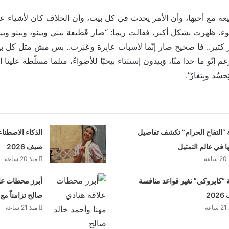
عة مع أخيها، وأن الأمر يحدث في كل بيت، وأن الخلاف كان لأشياء ع
ء، ظهرت بشكل أكبر، فقالت ريما: “صار قَطيعة بيني وبينو، وبينو وبي
ير كتير.. فا صحيح صار إنّما لأسباب عابِرة وعَبَرت.. بس مش متل كل بيت 
 إنّو ما حدا منّا، وَبيدون إستثناء بيحبّا للأضواءْ، متلما مسلّطة علينا 
سُد وبِتغارْ”.
 “التفاح الحرام” تكشف تفاصيل
الذكاء الاصطنا
ها في عالم التمثيل
صيف 2026
عة
منذ 20 ساعة
“كايروكي” تغير قواعد منافسة
أبرز محطات علا
20
صالح تزامناً مع
عة
منذ 21 ساعة