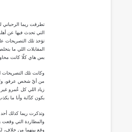
تطرقت ريما الرحباني ل
التي تحدث فيها عن أهله
تؤخذ تلك التصريحات على أ
المقابلات اللي ما بتخل
بس هاي كلّا كانت محاولا
وكانت تلك التصريحات ال
من أيْ شخص عرفو، ولأنّ
زياد اللي كل عُمرو غي
بكون كذّابة وأنا ما بك
وتذكرت ريما كذلك أحد ا
وقع بينهما من خلاف، ل