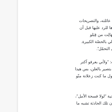
عائلته، والتصريحات
 للرد عليها قبل أن
لِت من قِبَلو
 بالحصّة الكبيرة.
التحمّل”.
 “ولأني بعرفو آكتر
تصير بالعلن، بس هيدا
 ما كنت زعلانة منّو
ة “لولا فسحة الأمل”،
في توقفه لـ10 دقائق، مشيرة إلى أن تلك الحادثة تشبه ما