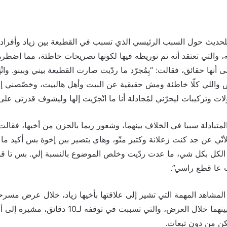
لحديث حول السبب الرئيسي الذي تسبب في القطيعة بين زياد وأفراد 
، والتي تعتقد أنه تم توريطه فيها لكونها تصريحات خاطئة، مما اضطرها
نها حقائق، فقالت: “بِمُجرّد ما ردّيت صارت القطيعة بيني وبينو. وانْهَا
ص واللي كلّا خاطئة ومش حقيقية عن البيت وأهل هالبيت، وخصّصني إلي
ت وتركيبات ليجرّني لمُجادلة أنا ما انْجرّيت إلها وليشوف قدرتي على 
متبادلة سببا في الخلاف بينهما، وشعور ريما بالحزن من أخيها، فقالت:
ي عن جد كنت زعلانة وكتير منّو، وهاي بتصير بين إخوة بس أكيد ما ب
ر الكل بكل شي، ما عدت ردّيت وخلص الموضوع بالنسبة إلي. بس تا قول
ذب عا قطع راسي”.
لمشاهد المهمة التي تشير إلى علاقتها بأخيها زياد، خلال عرض مسرحي
والمطاردة التي وقعت بينهما خلال العرض، والتي تسببت 
كن من دون تبعات.