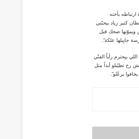
ارتباطه بأخته
ان كتير زياد بيحبّني
هن ويموّتها ضحك قبل
سة جايِبلها علكة”.
 بيِحترم رأياً الفنّي
مش رح تطيّبلو أبداً متل
يخافوا يزعّلو”.