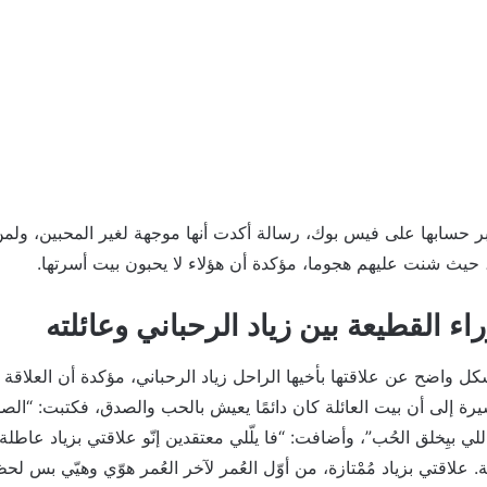
ر حسابها على فيس بوك، رسالة أكدت أنها موجهة لغير المحبين، ولمن
، حيث شنت عليهم هجوما، مؤكدة أن هؤلاء لا يحبون بيت أسرتها.
اء القطيعة بين زياد الرحباني وعائلته
كل واضح عن علاقتها بأخيها الراحل زياد الرحباني، مؤكدة أن العلاقة
يرة إلى أن بيت العائلة كان دائمًا يعيش بالحب والصدق، فكتبت: “ال
للي بيِخلق الحُب”، وأضافت: “فا يلّلي معتقدين إنّو علاقتي بزياد عاطل
 علاقتي بزياد مُمْتازة، من أوّل العُمر لآخر العُمر هوّي وهيّي بس لحظ