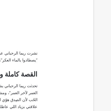
نشرت ريما الرحباني عب
“يصطادوا بالماء العكر”
القصة كاملة ور
تحدثت ريما الرحباني بش
العمر لآخر العمر”، ومش
الحُب لأن الصِدق هوّي ا
علاقتي بزياد اللي عاطلة.