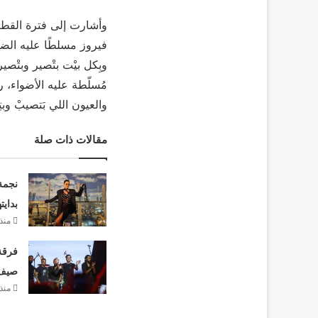
وأشارت إلى فترة القطي
فيروز مسلطًا عليه الضو
وبِكل بيْت بتْصير وبتْص
مُسلّطة عليه الأضواء، رغم
والعيون اللي بَتصيبْ وبتِح
مقالات ذات صلة
نجمة
بدايت
منذ 20 سا
فرقة 
صيف 26
منذ 21 سا