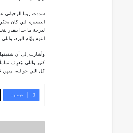
شددت ريما الرحباني على
الصغيرة التي كان يحكي ل
لدرجة ما حدا بيقدر يتخا
النوم بإيّام البرد، والل
وأشارت إلى أن شقيقها كا
كتير واللي بيَعرِف تماماً
كل اللي حواليه، مِنهن لأن
فيسبوك
هكذا
جددت