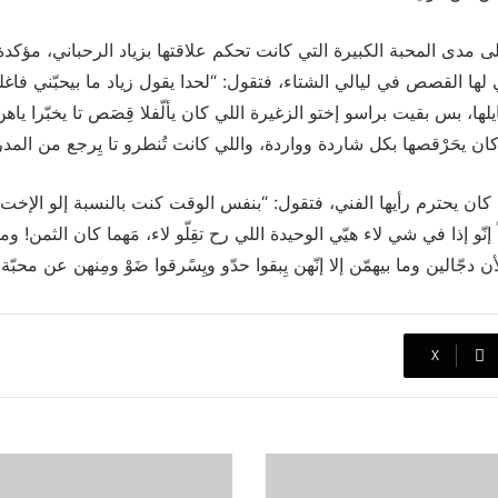
 مدى المحبة الكبيرة التي كانت تحكم علاقتها بزياد الرحباني، مؤكدة 
ها القصص في ليالي الشتاء، فتقول: “لحدا يقول زياد ما بيحبّني فاغلط
يلها، بس بقيت براسو إختو الزغيرة اللي كان يألّفلا قِصَص تا يخبّرا يا
ي كان يحَرْقصها بكل شاردة وواردة، واللي كانت تُنطرو تا يِرجع من المدر
ن يحترم رأيها الفني، فتقول: “بنفس الوقت كنت بالنسبة إلو الإخت اللي
 إنّو إذا في شي لاء هيّي الوحيدة اللي رح تقِلّو لاء، مَهما كان الثمن! و
 دجّالين وما بيهمّن إلا إنّهن يِبقوا حدّو ويِسًرقوا ضَوْ ومِنهن عن محبّة 
‫X
توم
هانكس