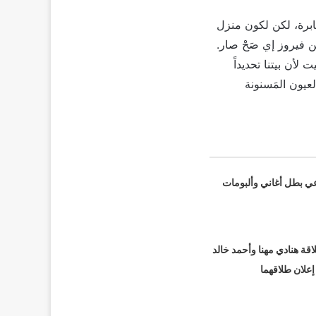
ابرة، لكن لكون منزل
ن فيروز إي صَحْ صار.
لأن بيتنا تحديداً
العيون المَسنونة
عي بطل أغاني وألبومات
قة هنادي مهنا وأحمد خالد
 إعلان طلاقهما