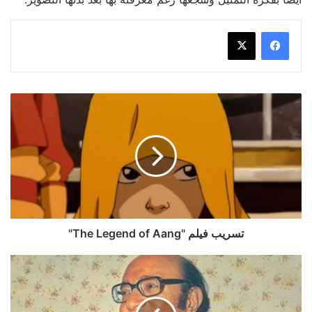
تسريب
فيلم
"The
Legend
of
Aang"
تسريب فيلم "The Legend of Aang"
مشروع
فني
عن
السيرة