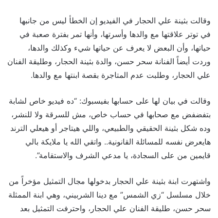
وقالت بثينة علي الحجار في الفيديو إن الخطأ ليس من جانبها
في توتر علاقتها مع والدها وأسرتها، وأنها تمر بفترة صعبة في
حياتها، وأن البعض لا يعرف عن حياتها شيء وكذلك والدها،
وردت أيضاً الفنانة سحر حسن، والدة بثينة الحجار، وطليقة الفنان
علي الحجار، وطلبت عدم المتاجرة بقصة ابنتها مع والدها.
وقالت في بيان لها على حسابها بفيسبوك: “ده فيديو خاص لشابة
بتفضفض مع صحابها في حساب خاص، مش للسرقة ولا للنشر،
وده شكل بثينة الحقيقي والطبيعي، واللي هيتاجر أو هيعلي الترند
هايعرض نفسه للمسائلة القانونية.. واتقي الله يا ملايكة بالي
قايمين من على السجادة، يا مدعي الشرف والاستقامة”.
واشتهرت ابنة بثينة علي الحجار بدخولها مجال التمثيل مؤخراً من
خلال مسلسل “زي الشمس” مع دينا الشربيني، وهي ابنة الممثلة
سحر حسن، طليقة الفنان علي الحجار، واحترفت التمثيل بعد