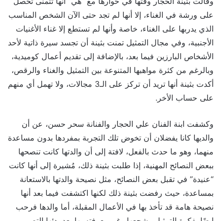
وقالت بثينة الحجار وقتها في حوارها مع “هي” أنها تتمنى تحصل
على ورشة في الغناء، إلا أنها لم تجد حتى الآن الشخص المناسب
الذي يدربها على الغناء، خاصة وأنها لم تستطع إلا غناء الأغنيات
الأجنبية، وفي مجال التمثيل تمنت بثينة أن تجسد سيرة ذاتية لأحد
الأشخاص البارزين فيما بعد، بالإضافة إلى تقديم أعمال كوميدية،
وبالرغم من كثرة مواهبها المتنوعة بين التمثيل والغناء والرقص،
أكدت بثينة أنها تريد أن تركز على الـ3 مجالات، ولا تهمل أي منهم
على حساب الأخر.
وكشفت ابنة الفنان علي الحجار والفنانة سحر حسن، عن أن
والديها كانا يفضلان أن تخوض تلك التجربة بمفردها بدون مساعدة
منهما، وهو ما حدث بالفعل، لافتة إلى أن والدتها كانت تنصحها
ببعض النصائح المهنية، إذا طلبت بثينة ذلك، مُشيرة إلى أنها كانت
“عنيدة” في تقبل بعض النصائح، مثل نصيحة والدتها بالاستعانة
بمساعدة، حيث رفضت بثينة ذلك لكنها اكتشفت فيما بعد أنها
نصيحة هامة قد تأخذ بها في الأعمال المقبلة، أما والدها فرحب
ايضًا بفكرة التمثيل وشجعها رغم معرفته بها بعد بدئها التصوير.