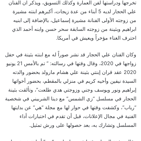
تخرجها ودراستها لفن العمارة وكذلك التسويق، ويذكر ان الفنان
علي الحجار لديه 5 أبناء من عدة زيجات، أكبرهم ابنته مشيرة
من زوجته الأولى الفنانة مشيرة إسماعيل، بالإضافة إلى ابنيه
ابراهيم وبثينة من زوجته السابقة سحر حسن وابنه أحمد الذي
احترف الغناء مؤخراً ويعيش في أمريكا.
وكان الفنان علي الحجار قد نشر صوراً له مع ابنته بثينة في حفل
زواجها في 2020، وقال وقتها في رسالته: ” تم بالأمس 21 يونيو
2020 عقد قران إبنتي بثينة علي هشام مارولد بحضور والدته
السيدة نيفين وأخيه كريم في منزلي بالمقطم، بحضور أخواتها
إبراهيم ونور ويوسف وجني وزوجتي هدي طلعت”، وتألقت بثينة
الحجار في مسلسل “زي الشمس” مع دينا الشربيني في شخصية
“رباب”، وكشفت وقتها في حوار لها مع مجلة “هي” عن بدايتها
الفنية في مجال الإعلانات، قبل أن تقدم في اختبارات أداء
المسلسل وتشارك به، بعد حصولها على ورش تمثيل.