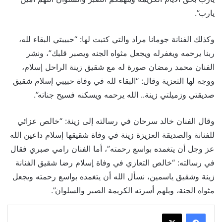
يارب”.
وكذلك الفنانة جومانا مراد والتي كتبت لها: “حبيبتي البقاء لله،
ربنا يرحمه ويغفرله ويجعل مثواه الجنه ويصبر قلبك”، ونشر
الفنان محمد رمضان صورة له مع شقيق زينة الراحل إسلام،
ووجه لها التعزية وقال: “البقاء لله في وفاة حبيبي إسلام شقيق
صديقتي وزميلتي زينة.. الله يرحمه ويسكنه فسيح جناته”.
وقال الفنان خالد سرحان في رسالته إلى زينة: “خالص عزائي
للفنانة والصديقة العزيزة زينة في وفاة شقيقها إسلام داعين الله
عز وجل أن يتغمده بواسع رحمته”، أما الفنان رامي صبري فقال
في رسالته: “خالص التعازي في وفاة إسلام رضا شقيق الفنانة
زينة وشقيق ياسمين، نسأل الله أن يتغمده بواسع رحمته ويجعل
مثواه الجنة، ويلهم أسرته الكريمة الصبر والسلوان”.