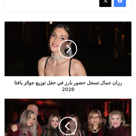
رزان
جمال
تسجل
حضور
بارز
في
حفل
توزيع
جوائز
بافتا
رزان جمال تسجل حضور بارز في حفل توزيع جوائز بافتا
2026
2026
لقاءات
مميزة
تجمع
ليلى
علوي
وإلهام