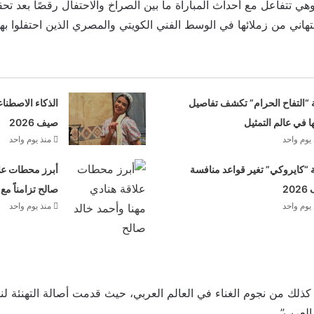
 تتفاعل مع أحداث المباراة ما بين الصراخ والاحتفال رقصًا بعد تحق
ني من زملائها في الوسط الفني الكويتي والمصري الذين احتفلوا بهذا
 “التفاح الحرام” تكشف تفاصيل
الذكاء الاصطنا
ها في عالم التمثيل
صيف 2026
يوم واحد
منذ يوم واحد
“كايروكي” تغير قواعد منافسة
أبرز محطات علا
20
صالح تزامناً مع
يوم واحد
منذ يوم واحد
كذلك من نجوم الغناء في العالم العربي، حيث قدمت أصالة التهنئة ل
العرب”.