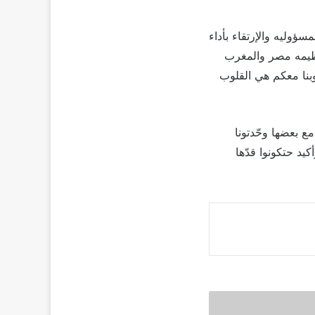
سؤوليه والإرتقاء بأداء
لعظيمه مصر والمغرب
لوبنا معكم هي القلوب
 بعضها وحّدتونا
يد حتكونوا قدّها