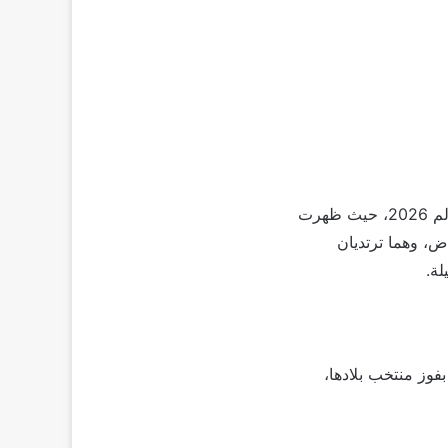
ظهرت النجمة أنغام بشكل لافت ما بين المشجعين خلال مباراة مصر وأستراليا في كأس العالم 2026، حيث ظهرت
، وهما ترتديان
ة.
وز منتخب بلادها،