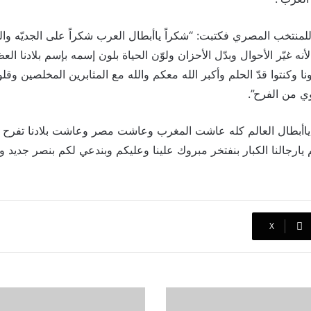
للمنتخب المصري فكتبت: “شكراً ياأبطال العرب شكراً على الجديّه والم
نه غيّر الأحوال وبدّل الأحزان ولوّن الحياة بلون إسمه بإسم بلادنا ا
تونا وكنتوا قدّ الحلم وأكبر الله معكم والله مع المثابرين المخلصين وق
ي من الفرح”.
ياأبطال العالم كله عاشت المغرب وعاشت مصر وعاشت بلادنا تفرح مع
ارجالنا الكبار بنفتخر مبروك علينا وعليكم وبندعي لكم بنصر جديد وأك
‫X
جيسيكا
حسام