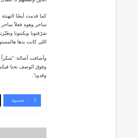
كما قدمت أيضًا التهنئة 
ساحر وهوه فعلاً ساحر لأ
شرّفتونا وبكيتونا وطيّر
اللي كانت بدها هالمستو
وأضافت أصالة: “شكراً 
وفوق الوصف نحنا فيكم ي
وقدود”.
فيسبوك
سيلين
ديون