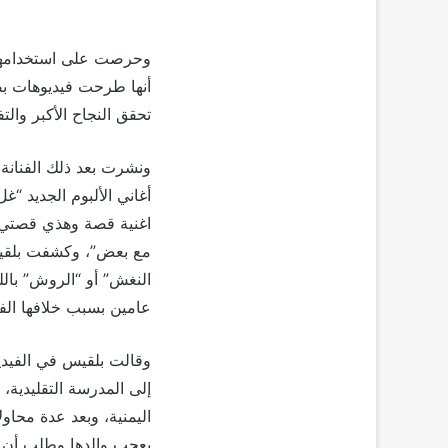
وحرصت على استخدامها 
أنها طرحت فيديوهات بصر
تحقق النجاح الأكبر وال
ونشرت بعد ذلك الفنانة
أغاني الألبوم الجديد “
اغنية قصة وهذي قصتي مع
مع بعض”، وكشفت بلقيس
النغش” أو “الروش” بالل
عامين بسبب خلافها الفن
وقالت بلقيس في الفيديو
إلى المدرسة التقليدية،
اليمنية، وبعد عدة محاو
يعجب والدها وطلب أن يج