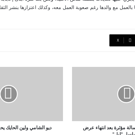
ا بالعمل مع والدها رغم صعوبة العمل معه، وكذلك اعتزازها بنشر الثقا
‫X
ديو
الشامي
ولين
الحايك
يحقق
أرقاما
قياسية
لة مؤثرة بعد انتهاء عرض
ديو الشامي ولين الحايك يح
سل "ليل"