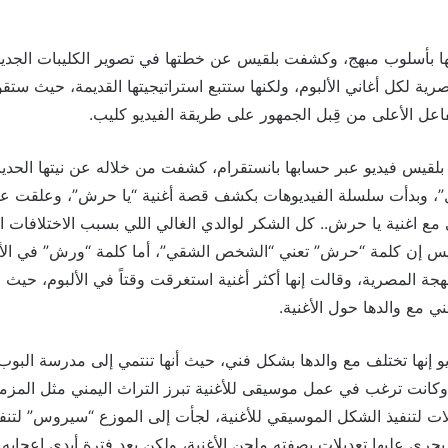
بأسلوب مبهج، وكشفت بلقيس عن خطتها في تصوير الكليبات الجدي
ية لكل أغاني الألبوم، ولكنها ستتبع استراتيجيتها القديمة، حيث ستقوم
تفاعل الأعلى من قِبل الجمهور على طريقة الفيديو كليب.
 بلقيس فيديو عبر حسابها بانستقرام، كشفت من خلاله عن نيتها ال
غل”، وبدأت سلسلة الفيديوهات بكشف قصة أغنية “يا حرش”، وعلقت على 
 اغنية يا حرش.. كل الشكر لوالدي الغالي اللي بسبب الاختلافات الف
 إن كلمة “حرش” تعني “الشخص الشقي”، أما كلمة “ورش” في الأ
هجة المصرية، وقالت إنها أكثر أغنية استغرقت وقتاً في الألبوم، حيث 
ي مع والدها حول الأغنية.
 إنها تختلف مع والدها بشكل فني، حيث أنها تنتمي إلى مدرسة البوب 
 وكانت ترغب في عمل موسيقى للأغنية تبرز التراث اليمني مثل المزمار
لات لتنفيذ الشكل الموسيقي للأغنية، لجأت إلى الموزع “سيروس” لتنفي
ري عليها تعديلات بصفته ملحن الأغنية، ولكن بعد فترة أبدى إعجابه 