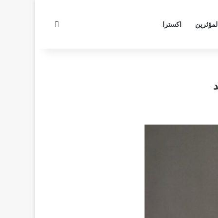
بحث عن
لمؤثرين
اكسترا
د