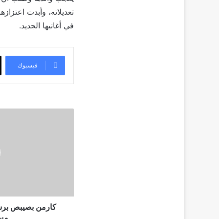
تعديلاته، وأبدت اعتزازه
في أغانيها الجديد.
فيسبوك
كارمن
بصيبص
برسالة
مؤثرة
بعد
انتهاء
عرض
مسلسل
"ليل"
كارمن بصيبص برسا
مسل