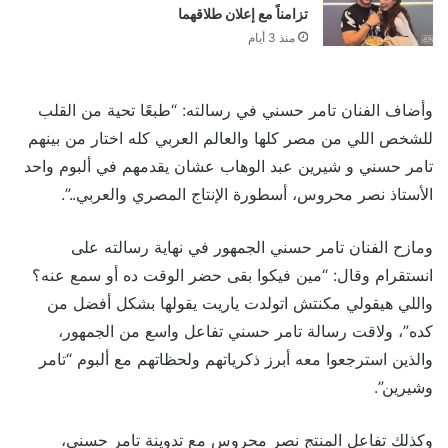
تزامناً مع إعلان طلاقهما
منذ 3 أيام
وأضاف الفنان تامر حسني في رسالته: “طبعًا تحية من القلب
للشخص اللي من مصر كلها والعالم العربي كله اختار من بينهم
تامر حسني و شيرين عبد الوهاب عشان يقدمهم في ألبوم واحد
الأستاذ نصر محروس، أسطورة الإنتاج المصري والعربي..”.
ومازح الفنان تامر حسني الجمهور في نهاية رسالته على
انستقرام وقال: “مين فيكوا بقى حضر الوقت ده أو سمع عنه؟
واللي هيقولي مكنتش اتولدت ياريت يقولها بشكل أفضل من
كده”، ولاقت رسالة تامر حسني تفاعل واسع من الجمهور،
والذين استرجعوا معه أبرز ذكرياتهم ولحظاتهم مع ألبوم “تامر
وشيرين”.
وكذلك تفاعل المنتج نصر محروس مع تدوينة تامر حسني،