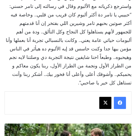
واسترجع ذكرياته مع الألبوم وقال في رسالته إلى تامر حسني:
“حبيبي يا تامر دة أكثر ألبوم كان قريب من قلبي.. وخاصة فيه
أكثر صوتين بحبهم تامر وشيرين اللي بفتخر إن أنا قدمتهم
للجمهور لأنهم يستاهلوا كل النجاح وكل التألق.. ودة من أهم
ألبومات حياتي عامة يعني.. وكانت بالنسبالي تجربة أنا بعملها وأنا
مؤمن بيها جدا وكنت حاسس قد إيه الألبوم ده هيأثر في الناس
وهيحبوه.. وطبعاً احنا شايفين نتيجة التجربة دي وصلتنا لايه نجم
من الطراز الأول ونجمة من الطراز الأول، ربنا يكون معاكم و
يحميكم.. وأشوفك أعلى وأعلى أنا فخور بيك.. أشكر ربنا وأنت
تستاهل كل خير يا صاحبي”.
تفاصيل
عودة