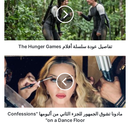
سلسلة
أفلام
The
Hunger
Games
تفاصيل عودة سلسلة أفلام The Hunger Games
مادونا
تشوق
الجمهور
للجزء
الثاني
من
ألبومها
"Confessions
on
a
مادونا تشوق الجمهور للجزء الثاني من ألبومها "Confessions
Dance
on a Dance Floor"
Floor"