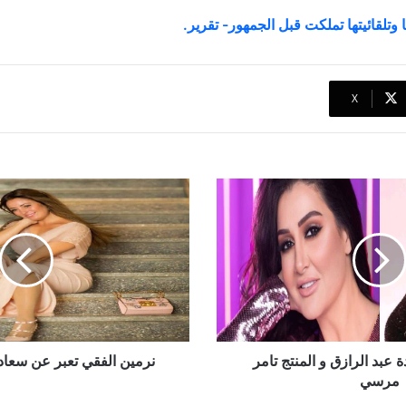
 وتلقائيتها تملكت قبل الجمهور- تقرير.
‫X
نرمين
الفقي
تعبر
عن
سعادتها
بعودة
شريهان
 عبد الرازق و المنتج تامر
نرمين الفقي تعبر عن سعادت
مرسي