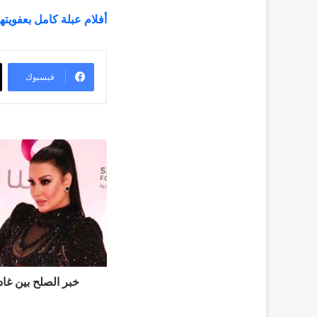
أفلام عبلة كامل بعفويتها
فيسبوك
خبر
الصلح
بين
غادة
عبد
الرازق
و
المنتج
تامر
مرسي
خبر الصلح بين غادة