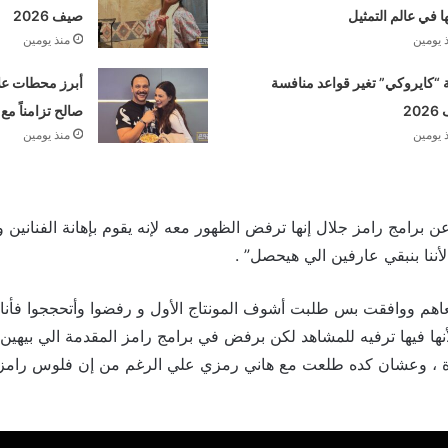
ها في عالم التمثيل
صيف 2026
 يومين
منذ يومين
“كايروكي” تغير قواعد منافسة
أبرز محطات علا
20
صالح تزامناً مع
 يومين
منذ يومين
عن برامج رامز جلال إنها ترفض الظهور معه لإنه يقوم بإهانة الفنانين 
لأننا بنبقي عارفين الي هيحصل” .
اهم ووافقت بس طلبت أشوف المونتاج الأول و رفضوا وأتحججوا فأن
ها فيها ترفيه للمشاهد لكن برفض في برامج رامز المقدمة الي بيهين ف
ة ، وعشان كده طلعت مع هاني رمزي علي الرغم من إن فلوس رامز 