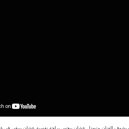
ب يشوف الفنان متبهدل عشان بيحس براحة نفسية عشان بيبقي في غل