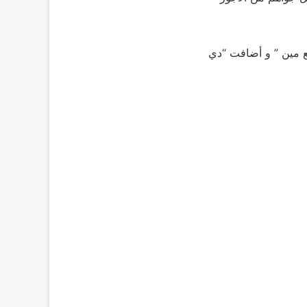
 مين ” و أضافت “دي