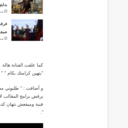
بدايت
منذ
فرقة 
صيف 26
منذ
كما علقت الفنانة هالة 
“بتهين كرامتك بكام ” ” 
و أضافت : ” طلبوني مع
برفض برامج المقالب لأن
فنية وميفعش نتهان كد
“.