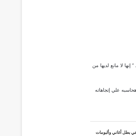
إنها لا مانع لديها من
 هحاسبه علي إتجاهاته
عي بطل أغاني وألبومات