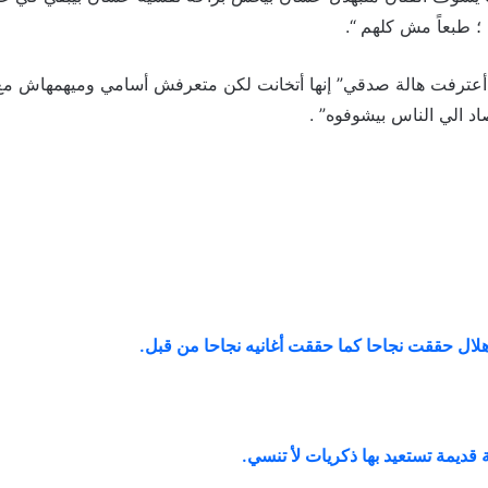
 ؛ طبعاً مش كلهم “.
أعترفت هالة صدقي” إنها أتخانت لكن متعرفش أسامي وميهمهاش مع
د الي الناس بيشوفوه” .
ال حققت نجاحا كما حققت أغانيه نجاحا من قبل
.
ديمة تستعيد بها ذكريات لأ تنسي
.