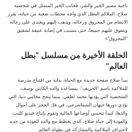
ناحية مصير الخير والشر، فجانب الخير المتمثل في شخصية
صلاح، الملاكم البطل الذي واجه محطات صعبة من حياته، يقرر
الانتقام من المحروق ورجاله، ويذهب إليهم ويعتدي على رجاله
ويتفوق عليهم جميعا، حتى يتسبب في إصابة عنيفة لشقيق
“المحروق”>
الحلقة الأخيرة من مسلسل “بطل
العالم”
يبدأ صلاح صفحة جديدة مع الحياة، بداية من افتتاح مدرسة
للملاكمة باسم “الحريف”، بمساعدة والده الكابتن يوسف،
الشخصية التي يؤديها محمد لطفي، بينما ينجح محامي دنيا، التي
تؤدي دورها جيهان الشماشرجي، في فك الحجز على أموال
والدها، لتبدأ تتحسن أوضاعها المالية وتقوم بإنتاج فيديو كليب،
والعودة إلى حياة صلاح، الذي يخطط مع والده للعودة من جديد
لاحتراف الملاكمة والمشاركة في بطولة العالم.