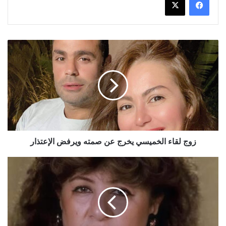
زوج
لقاء
الخميسي
يخرج
عن
صمته
ويرفض
الإعتذار
زوج لقاء الخميسي يخرج عن صمته ويرفض الإعتذار
تفاصيل
مقتل
هدى
شعراوي
نجمة
"باب
الحارة"