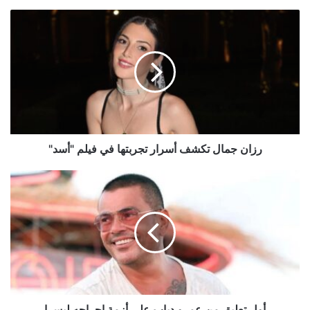
رزان
جمال
تكشف
أسرار
تجربتها
في
فيلم
"أسد"
رزان جمال تكشف أسرار تجربتها في فيلم "أسد"
أول
تعليق
من
عمرو
دياب
على
أزمة
إحراجه
ليسرا
أول تعليق من عمرو دياب على أزمة إحراجه ليسرا