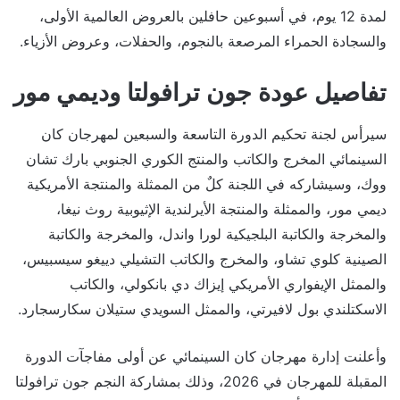
لمدة 12 يوم، في أسبوعين حافلين بالعروض العالمية الأولى،
والسجادة الحمراء المرصعة بالنجوم، والحفلات، وعروض الأزياء.
تفاصيل عودة جون ترافولتا وديمي مور
سيرأس لجنة تحكيم الدورة التاسعة والسبعين لمهرجان كان
السينمائي المخرج والكاتب والمنتج الكوري الجنوبي بارك تشان
ووك، وسيشاركه في اللجنة كلٌ من الممثلة والمنتجة الأمريكية
ديمي مور، والممثلة والمنتجة الأيرلندية الإثيوبية روث نيغا،
والمخرجة والكاتبة البلجيكية لورا واندل، والمخرجة والكاتبة
الصينية كلوي تشاو، والمخرج والكاتب التشيلي دييغو سيسبيس،
والممثل الإيفواري الأمريكي إيزاك دي بانكولي، والكاتب
الاسكتلندي بول لافيرتي، والممثل السويدي ستيلان سكارسجارد.
وأعلنت إدارة مهرجان كان السينمائي عن أولى مفاجآت الدورة
المقبلة للمهرجان في 2026، وذلك بمشاركة النجم جون ترافولتا