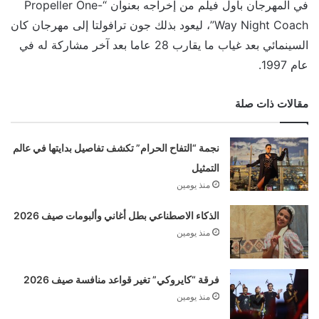
في المهرجان بأول فيلم من إخراجه بعنوان “Propeller One-
Way Night Coach”، ليعود بذلك جون ترافولتا إلى مهرجان كان
السينمائي بعد غياب ما يقارب 28 عاما بعد آخر مشاركة له في
عام 1997.
مقالات ذات صلة
نجمة “التفاح الحرام” تكشف تفاصيل بدايتها في عالم
التمثيل
منذ يومين
الذكاء الاصطناعي بطل أغاني وألبومات صيف 2026
منذ يومين
فرقة “كايروكي” تغير قواعد منافسة صيف 2026
منذ يومين