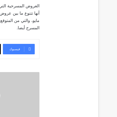
العروض المسرحية التي 
أنها تتنوع ما بين عرو
المسرح أيضا.
فيسبوك
هل
اصبح
الظهور
بفستان
الزفاف
مشهد
متكرر
في