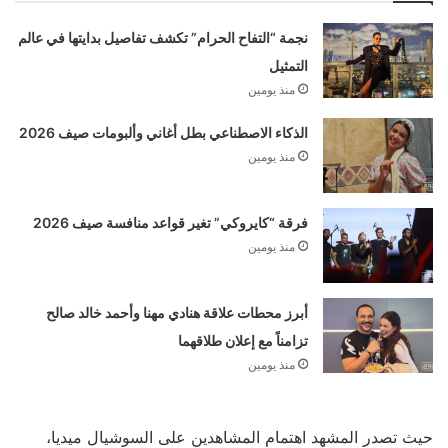
نجمة “التفاح الحرام” تكشف تفاصيل بدايتها في عالم
التمثيل
منذ يومين
الذكاء الاصطناعي بطل أغاني وألبومات صيف 2026
منذ يومين
فرقة “كايروكي” تغير قواعد منافسة صيف 2026
منذ يومين
أبرز محطات علاقة هنادي مهنا وأحمد خالد صالح
تزامناً مع إعلان طلاقهما
منذ يومين
حيث تصدر المشهد اهتمام المشاهدين على السوشيال ميديا،