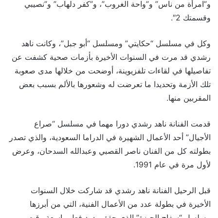
و”امرأة من ناس” و”واحة الغروب”، و”كفر دلهاب” و”نصيبي
وقسمتك 2″.
وكل في مسلسل “حكايتي” ومسلسل “أبو جبل”، وكانت ناهد
رشدي قد مرت في السنوات الأخيرة بأزمات صحية كشفت عن
تفاصيلها في لقاءات تلفزيوينة، أوضحت من خلالها مدى صعوبة
تلك الأزمة وتحديدا ما تعرضت له وشعورها بالألم بسبب بعض
المقربين منها.
قدمت الفنانة ناهد رشدي دورا مهما في مسلسل “صراع
الأجيال” أحد الأعمال الشهيرة في الدراما السعودية، والذي تصدر
بطولته كل من الفنان ناصر القصبي وعبدالله السدحان، وعرض
لأول مرة في عام 1991.
قبل الرحيل الفنانة ناهد رشدي قد شاركت خلال السنوات
الأخيرة في بطولة عدد من الأعمال الفنية، التي من أبرزها
مسلسل “سفاح الجيزة” الذي حقق ردود فعل واسعة وقت