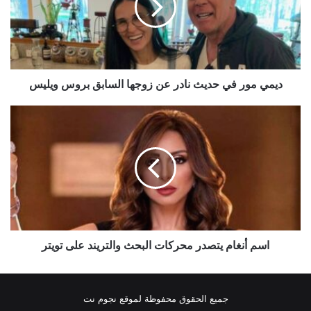
نادر
عن
زوجها
السابق
بروس
ويليس
ديمي مور في حديث نادر عن زوجها السابق بروس ويليس
اسم
أنغام
يتصدر
محركات
البحث
والتريند
على
تويتر
اسم أنغام يتصدر محركات البحث والتريند على تويتر
جميع الحقوق محفوظة لموقع نجوم نت