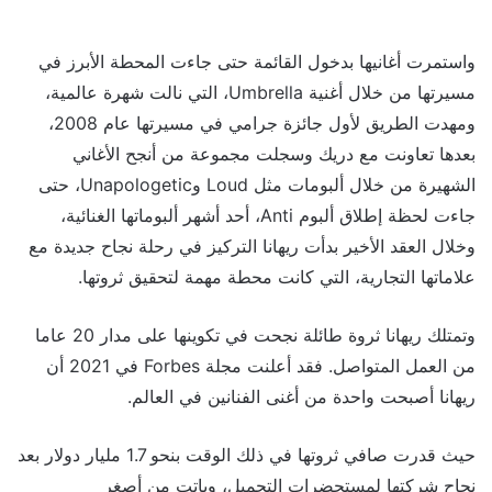
واستمرت أغانيها بدخول القائمة حتى جاءت المحطة الأبرز في
مسيرتها من خلال أغنية Umbrella، التي نالت شهرة عالمية،
ومهدت الطريق لأول جائزة جرامي في مسيرتها عام 2008،
بعدها تعاونت مع دريك وسجلت مجموعة من أنجح الأغاني
الشهيرة من خلال ألبومات مثل Loud وUnapologetic، حتى
جاءت لحظة إطلاق ألبوم Anti، أحد أشهر ألبوماتها الغنائية،
وخلال العقد الأخير بدأت ريهانا التركيز في رحلة نجاح جديدة مع
علاماتها التجارية، التي كانت محطة مهمة لتحقيق ثروتها.
وتمتلك ريهانا ثروة طائلة نجحت في تكوينها على مدار 20 عاما
من العمل المتواصل. فقد أعلنت مجلة Forbes في 2021 أن
ريهانا أصبحت واحدة من أغنى الفنانين في العالم.
حيث قدرت صافي ثروتها في ذلك الوقت بنحو 1.7 مليار دولار بعد
نجاح شركتها لمستحضرات التجميل، وباتت من أصغر