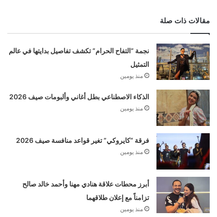
مقالات ذات صلة
نجمة “التفاح الحرام” تكشف تفاصيل بدايتها في عالم
التمثيل
منذ يومين
الذكاء الاصطناعي بطل أغاني وألبومات صيف 2026
منذ يومين
فرقة “كايروكي” تغير قواعد منافسة صيف 2026
منذ يومين
أبرز محطات علاقة هنادي مهنا وأحمد خالد صالح
تزامناً مع إعلان طلاقهما
منذ يومين