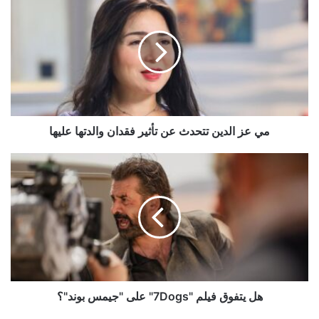
عز
الدين
تتحدث
عن
تأثير
فقدان
والدتها
عليها
مي عز الدين تتحدث عن تأثير فقدان والدتها عليها
هل
يتفوق
فيلم
"7Dogs"
على
"جيمس
بوند"؟
هل يتفوق فيلم "7Dogs" على "جيمس بوند"؟