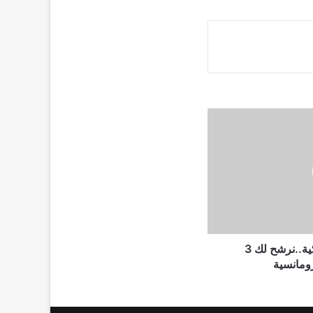
لعشاق المسلسلات التركية..نرشح لك 3
ومانسية