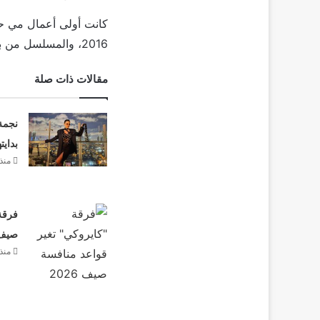
كانت أولى أعمال مي حس
2016، والمسلسل من بطولة الفنانة زينة وريم البارودي.
مقالات ذات صلة
نجمة
بدايت
منذ 3 أيا
فرقة 
صيف 26
منذ 3 أيا