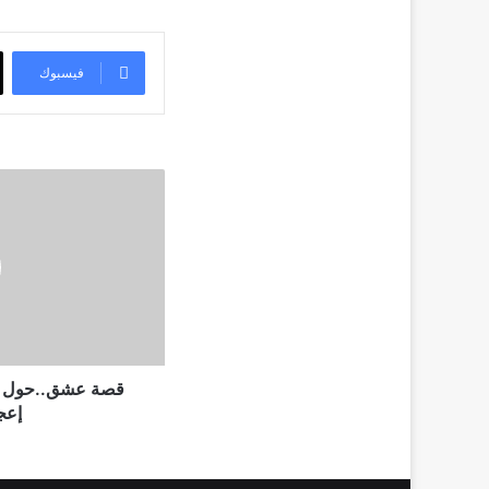
فيسبوك
قصة
عشق..حول
المسلسل
التركى
الذى
نال
إعجاب
الملايين
قصة عشق..حول ال
إعج