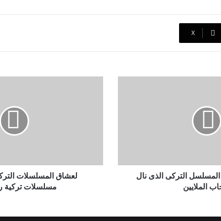
‫X
لعشاق
المسلسلات
التركية..نرشح
لك
3
مسلسلات
تركية
رومانسية
مسلسل التركى الذى نال
اب الملايين
مسلسلات تركية ر