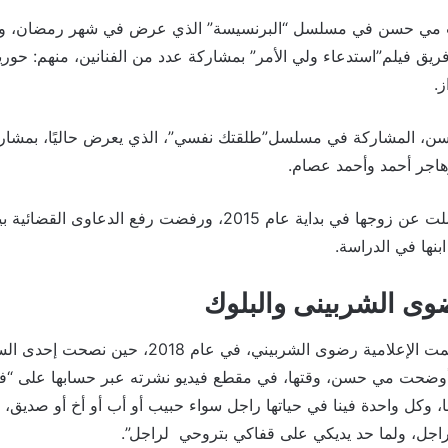
20، شاركت مي حسن في مسلسل “البرنسيسة” الذي عرض في شهر رمضان، و
ريق فيلم”استدعاء ولي الأمر” بمشاركة عدد من الفنانين، منهم: حو
.
ن، المشاركة في مسلسل”طلقتك نفسي”، الذي يعرض حاليًا، بمشاركة
هاجر أحمد وأحمد عصام.
يذكر أن مى حسن انفصلت عن زوجها في بداية عام 2015، ورفضت رفع ال
نها في الدراسة.
 الشربينى والبلوك
كانت مى حسن قد هاجمت الإعلامية رضوى الشربيني، في ع
أوضحت مي حسن، وقتها، في مقطع فيديو نشرته عبر حسابها على “فيس
، وكل واحدة فينا في حياتها راجل سواء حبيب أو أب أو أخ أو صديق، ي
راجل، ولما حد يديكي على قفاكي بتروحي لراجل”.