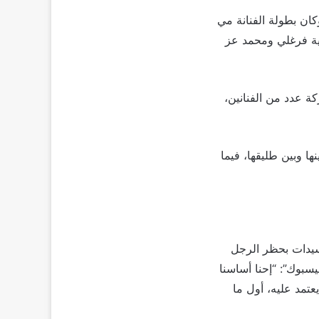
كان بطولة الفنانة مي
رية فرغلي ومحمد عز
 عدد من الفنانين،
دعاوى القضائية بينها وبين طليقها، فيما
ام 2018، حين نصحت إحدى السيدات بحظر الرجل
بوك”: “إحنا أساسنا
عتمد عليه، أول ما