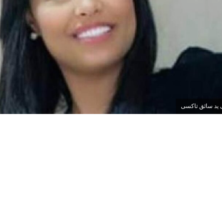
يد سائق تاكسى