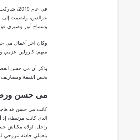
في عام 19
عزالدين، وانضمت إلى ف
وسماح أنور وصبري فواز
وكان آخر أعمال مي حس
منهم: كارولين عزمي و
يخص النفقة ومصاريف اب
مى حسن ورضوى
الذي كانت مرتبطة، إذ 
راجل، لولاه مكناش جينا
بتعملي حادثة بتروحي ل