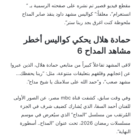
مقطع فيديو قصير تم نشره على صفحته الرسمية بـ ”
انستغرام”، معلقاً:” كواليس مشهد داود ينقذ صابر المداح
‏ملحوظة كنت اغرق بجد ربنا ستر”.
حمادة هلال يحكي كواليس أخطر
مشاهد المداح 6
لاقى المشهد تفاعلاً كبيراً من متابعي حمادة هلال، الذين عبروا
عن إعجابهم وقلقهم بتعليقات متنوعة، مثل: “ربنا يحفظك…
مشهد صعب”، و”حمد الله على سلامتك يا شيخ مداح”.
وفي وقت سابق، كشفت قناة mbc مصر، عن الصور الأولى
للفنان أحمد السقا، الذي يُشارك كضيف شرف في الجزء
المُرتقب من مسلسل “المداح” الذي سيُعرض في موسم
مسلسلات رمضان 2026، تحت عنوان “المداح.. أسطورة
النهاية”.