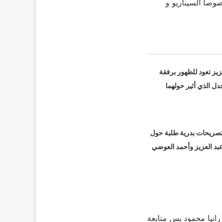
وصا السيناريو و
زيز تعود للظهور برفقة
دل الذي أثير حولهما
ز تصريحات بدرية طلبة حول
بد العزيز وأحمد العوضي
انيا محمود يس متابعة