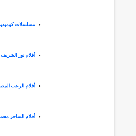
مسلسلات كوميدية ق
أفلام نور الشريف 
أفلام الرعب المص
أفلام الساحر محمو