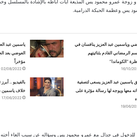
س و زوجة عمرو محمود يس المذيعة آيات أباظه بالإشادة بالمسلسل وخص
د يس وعظمة الحبكة الدرامية.
ضي وياسمين عبد العزيز ينافسان في
ياسمين عبد الع
م الرمضاني القادم بثنائيتهم
العوضي بعد الج
ظرة “الكوماندا”
مؤخراً
02/08/2022
16/10/20
 ياسمين عبد العزيز يسعى لتصفية
بالفيديو .. أبر
ته معها ويوجه لها رسالة مؤثرة على
خلاف ياسمين ع
17/06/2022
ء
19/06/20
ن للدخول في جدال مع عمرو محمود يس وسؤاله عن سبب الغاء أخته ر