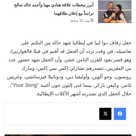
أبرز محطات علاقة هنادي مهنا وأحمد خالد صالح
تزامناً مع إعلان طلاقهما
منذ 20 ساعة
حفل زفاف دوا ليبا في إيطاليا شهد حالة من التكتم على
تفاصيله، في وقت تردد أن الحفل قد أقيم في فيلا فالغوارنيرا،
وهو قصر يعود للقرن الثامن عشر، وأن الحفل شهد حضور عدد
من المقربين، تتصدرهم تشارلي إكس سي إكس، ومارك
رونسون، وجو ألوين، وأوليفيا دين، ودوناتيلا فيرساتشي، وغريس
غامر، وكيفن باركر، بينما غنى إلتون جون أغنية “Your Song”،
خلال الحفل الذي تصدرته أشهر الأكلات الإيطالية.