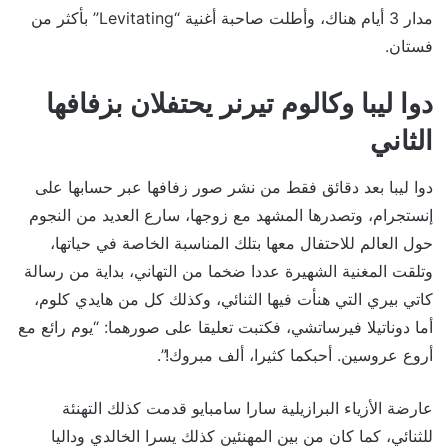
مدار 3 أيام هناك، وأطلت صاحبة أغنية “Levitating” بأكثر من
فستان.
دوا ليبا وكالوم تيرنر يحتفلان بزفافها
الثاني
دوا ليبا بعد دقائق فقط من نشر صور زفافها عبر حسابها على
إنستجرام، وتصدرها المشهد مع زوجها، سارع العديد من النجوم
حول العالم للاحتفال معها بتلك المناسبة الخاصة في حياتها،
وتلقت المغنية الشهيرة عددا ضخما من التهاني، بداية من رسالة
كاتي بيري التي هنأت فيها الثنائي، وكذلك كل من هايدي كلوم،
أما دوناتيلا فيرساتشي، فكتبت تعليقا على صورهما: “يوم رائع مع
أروع عروسين. أحبكما كثيرا، ألف مبروك!”.
عارضة الأزياء البرازيلية سارا سامبايو قدمت كذلك التهنئة
للثنائي، كما كان من بين المهنئين كذلك يسرا الخالدي وداليا