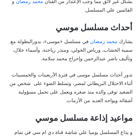
بشكل غير لائق مما وجب الإعتذار من الفنان
محمد رمضان
و
القائمين علي المسلسل.
أحداث مسلسل موسي
يشارك
محمد رمضان
في مسلسل «موسى»، بدورالبطولة مع
سمية الخشاب، ورياض الخولي، ومنذر رياحنة، وأسماء جلال،
وتأليف ناصر عبدالرحمن وإخراج محمد سلامة.
تدور أحداث مسلسل موسى في فترة الأربعينات والخمسينات
أثناء الاحتلال البريطاني لمصر، وتسلط الضوء على شخص من
الصعيد توفى والده منذ صغره ويعمل على تحمل مسؤولية
أشقائه ويواجه العديد من الأزمات.
مواعيد إذاعة مسلسل موسي
و يذاع المسلسل يوميا علي شاشة قناة دي ام سي في تمام