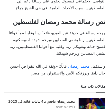
التواصل الاجتماعي فيسبوك يحتوي علي رسالة دعم إلي
الفلسطينيين بسبب الأحداث الدامية في حي الشيخ جراح.
نص رسالة محمد رمضان لفلسطين
ووجه رسالة في حديثة عبر الفيديو قائلا” ربنا وقلبنا مع أخواتنا
الفلسطينيين ربنا يشفي المصابين ويرحم شهدائنا، ويسكنهم
فسيح جناته ويقويكم ربنا وقلبنا مع أخواتنا الفلسطينيين.. ربنا
يشفي المصابين ويرحم شهدائنا.
واستكمل
محمد رمضان
قائلًا: «وثقة في الله تبقوا في أحسن
حال دايمًا ويرزقكم الأمن والاستقرار، من مصر.
مقالات ذات صلة
محمد رمضان ينافس بـ 4 ثنائيات غنائية في 2023
03/11/2022