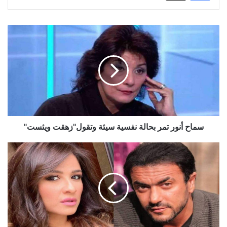
سماح
أنور
تمر
بحالة
نفسية
سيئة
وتقول"زهقت
ويئست"
سماح أنور تمر بحالة نفسية سيئة وتقول"زهقت ويئست"
تعافي
ياسمين
عبد
العزيز
و
أحمد
العوضي
من